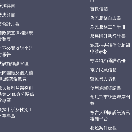
署預算書
首長信箱
署決算書
為民服務白皮書
署會計月報
為民服務工作手冊
體政策宣導相關廣
服務躍升執行計畫
彙整表
犯罪被害補償金相關
查不公開檢討小組
申請表格
討報告
轄區特約通譯名冊
共設施維護管理
電子民意信箱
民間團體及個人補
捐)助經費彙總表
醫療暴力防制
職人員利益衝突迴
使用通譯聲請書
法第14條身分關係
常見刑事訴訟程序問
露專區
答
騷擾申訴及性別工
被害人刑事訴訟資訊
平等專區
獲知平台
相驗案件流程