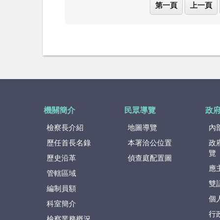
第一頁
上一頁
機關簡介
民眾導覽
政
檢察長介紹
地圖導覽
內
歷任首長名錄
本署洽公位置
政
覽
歷史沿革
偵查庭配置圖
應
管轄區域
雙
編制員額
個
科室簡介
行
檢察業務概況