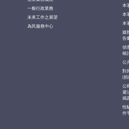
本
一般行政業務
本
未來工作之展望
本
為民服務中心
媒
告
偵
檢
公
對
(
公
避
揭
性
作