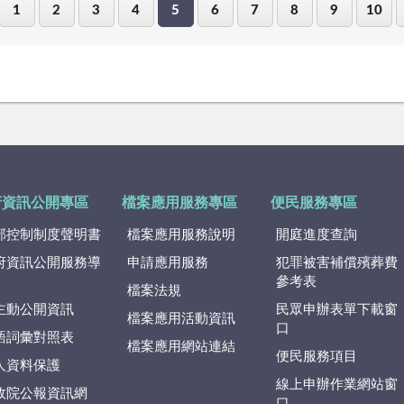
1
2
3
4
5
6
7
8
9
10
府資訊公開專區
檔案應用服務專區
便民服務專區
部控制制度聲明書
檔案應用服務說明
開庭進度查詢
府資訊公開服務導
申請應用服務
犯罪被害補償殯葬費
參考表
檔案法規
主動公開資訊
民眾申辦表單下載窗
檔案應用活動資訊
口
語詞彙對照表
檔案應用網站連結
便民服務項目
人資料保護
線上申辦作業網站窗
政院公報資訊網
口