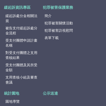
緩起訴資訊專區
犯罪被害保護業務
緩起訴處分金相關法
簡介
規
犯罪被害關懷活動
被告支付緩起訴處分
犯罪被害訪視慰問
金流程
表單下載
受支付團體申請計畫
名稱
對受支付團體之支用
查核結果
受支付團體及其所受
金額
支用查核小組及審查
會議
統計園地
公示送達
園地導覽