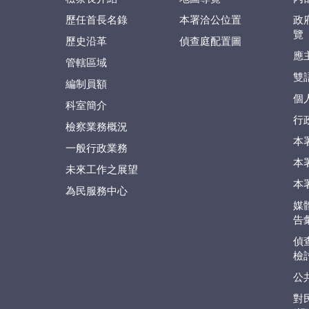
歷任首長名錄
本署洽公位置
政
覽
歷史沿革
偵查庭配置圖
應
管轄區域
雙
編制員額
個
科室簡介
行
檢察業務概況
本
一般行政業務
本
未來工作之展望
本
為民服務中心
媒
告
偵
檢
公
對