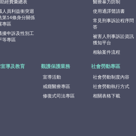
捐)助經費彙總表
醫療暴力防制
職人員利益衝突迴
使用通譯聲請書
法第14條身分關係
常見刑事訴訟程序問
露專區
答
騷擾申訴及性別工
被害人刑事訴訟資訊
平等專區
獲知平台
相驗案件流程
律宣導及教育
觀護保護業務
社會勞動專區
宣導活動
社會勞動制度內容
戒癮醫療專區
社會勞動執行方式
修復式司法專區
相關表格下載