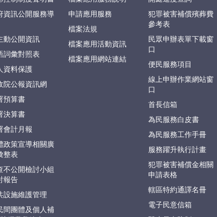
府資訊公開服務導
申請應用服務
犯罪被害補償殯葬費
參考表
檔案法規
主動公開資訊
民眾申辦表單下載窗
檔案應用活動資訊
口
語詞彙對照表
檔案應用網站連結
便民服務項目
人資料保護
線上申辦作業網站窗
政院公報資訊網
口
署預算書
首長信箱
署決算書
為民服務白皮書
署會計月報
為民服務工作手冊
體政策宣導相關廣
服務躍升執行計畫
彙整表
犯罪被害補償金相關
查不公開檢討小組
申請表格
討報告
轄區特約通譯名冊
共設施維護管理
電子民意信箱
民間團體及個人補