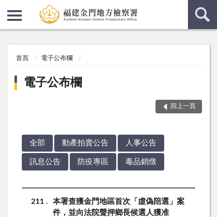
:::
:::
首頁
電子公布欄
電子公布欄
回上一頁
全部
動產拍賣公告
人事公告
訊息公告
防疫專區
毒品銷燬
211
本署查獲金門地區首次「虛偽陪選」案
件，並向法院聲押鄉長候選人獲准