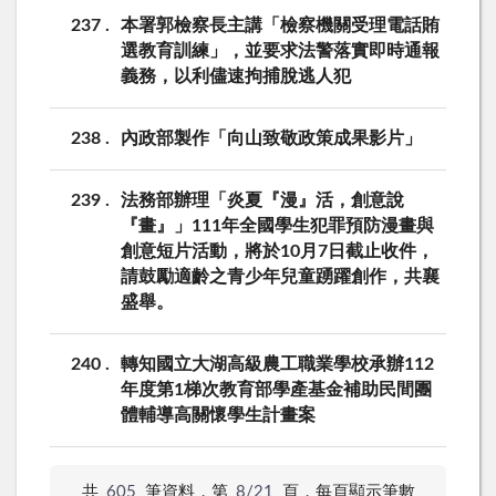
237
本署郭檢察長主講「檢察機關受理電話賄
選教育訓練」，並要求法警落實即時通報
義務，以利儘速拘捕脫逃人犯
238
內政部製作「向山致敬政策成果影片」
239
法務部辦理「炎夏『漫』活，創意說
『畫』」111年全國學生犯罪預防漫畫與
創意短片活動，將於10月7日截止收件，
請鼓勵適齡之青少年兒童踴躍創作，共襄
盛舉。
240
轉知國立大湖高級農工職業學校承辦112
年度第1梯次教育部學產基金補助民間團
體輔導高關懷學生計畫案
共
605
筆資料，第
8/21
頁，
每頁顯示筆數