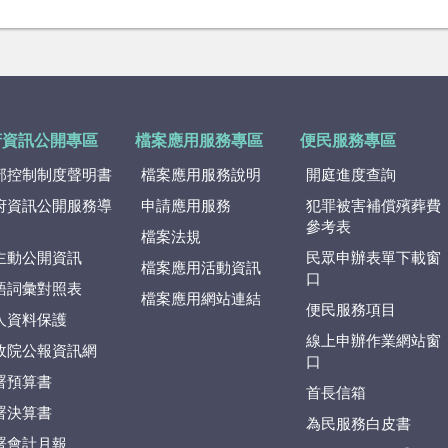
府資訊公開專區
檔案應用服務專區
便民服務專區
部控制制度聲明書
檔案應用服務說明
開庭進度查詢
府資訊公開服務導
申請應用服務
犯罪被害補償殯葬費
參考表
檔案法規
主動公開資訊
民眾申辦表單下載窗
檔案應用活動資訊
口
語詞彙對照表
檔案應用網站連結
便民服務項目
人資料保護
線上申辦作業網站窗
政院公報資訊網
口
署預算書
首長信箱
署決算書
為民服務白皮書
署會計月報