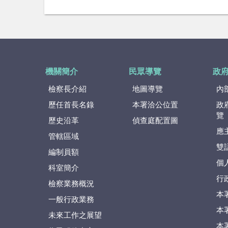
機關簡介
民眾導覽
政
檢察長介紹
地圖導覽
內
歷任首長名錄
本署洽公位置
政
覽
歷史沿革
偵查庭配置圖
應
管轄區域
雙
編制員額
個
科室簡介
行
檢察業務概況
本
一般行政業務
本
未來工作之展望
本