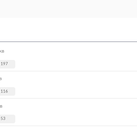
 KB
197
B
116
KB
53