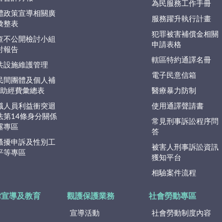
為民服務工作手冊
體政策宣導相關廣
服務躍升執行計畫
彙整表
犯罪被害補償金相關
查不公開檢討小組
申請表格
討報告
轄區特約通譯名冊
共設施維護管理
電子民意信箱
民間團體及個人補
捐)助經費彙總表
醫療暴力防制
職人員利益衝突迴
使用通譯聲請書
法第14條身分關係
常見刑事訴訟程序問
露專區
答
騷擾申訴及性別工
被害人刑事訴訟資訊
平等專區
獲知平台
相驗案件流程
律宣導及教育
觀護保護業務
社會勞動專區
宣導活動
社會勞動制度內容