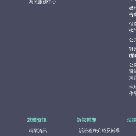
為民服務中心
媒
告
偵
檢
公
對
(
公
避
揭
性
作
就業資訊
訴訟輔導
法
就業資訊
訴訟程序介紹及輔導