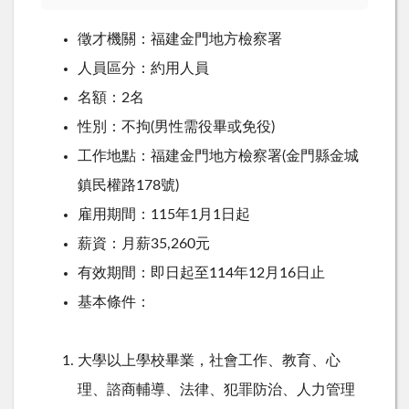
徵才機關：福建金門地方檢察署
人員區分：約用人員
名額：
2
名
性別：不拘
(
男性需役畢或免役
)
工作地點：福建金門地方檢察署
(
金門縣金城
鎮民權路
178
號
)
雇用期間：
115
年
1
月
1
日起
薪資：月薪
35,260
元
有效期間：即日起至
114
年
12
月
16
日止
基本條件：
大學以上學校畢業，社會工作、教育、心
理、諮商輔導、法律、犯罪防治、人力管理