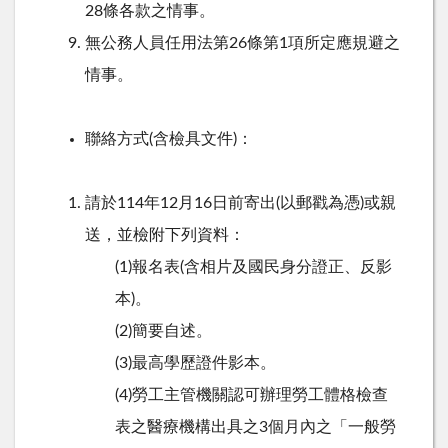
28
條各款之情事。
無公務人員任用法第
26
條第
1
項所定應規避之
情事。
聯絡方式
(
含檢具文件
)
：
請於
114
年
12
月
16
日前寄出
(
以郵戳為憑
)
或親
送，並檢附下列資料：
(1)報名表(含相片及國民身分證正、反影
本)。
(2)簡要自述。
(3)最高學歷證件影本。
(4)勞工主管機關認可辦理勞工體格檢查
表之醫療機構出具之3個月內之「一般勞