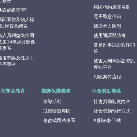
討報告
轄區特約通譯名冊
共設施維護管理
電子民意信箱
民間團體及個人補
捐)助經費彙總表
醫療暴力防制
職人員利益衝突迴
使用通譯聲請書
法第14條身分關係
常見刑事訴訟程序問
露專區
答
騷擾申訴及性別工
被害人刑事訴訟資訊
平等專區
獲知平台
相驗案件流程
律宣導及教育
觀護保護業務
社會勞動專區
宣導活動
社會勞動制度內容
戒癮醫療專區
社會勞動執行方式
修復式司法專區
相關表格下載