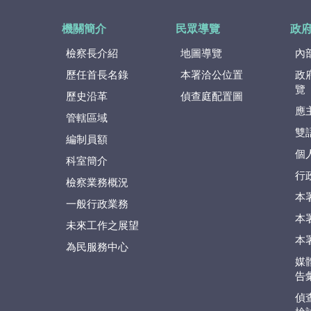
機關簡介
民眾導覽
政
檢察長介紹
地圖導覽
內
歷任首長名錄
本署洽公位置
政
覽
歷史沿革
偵查庭配置圖
應
管轄區域
雙
編制員額
個
科室簡介
行
檢察業務概況
本
一般行政業務
本
未來工作之展望
本
為民服務中心
媒
告
偵