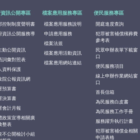
府資訊公開專區
檔案應用服務專區
便民服務專區
部控制制度聲明書
檔案應用服務說明
開庭進度查詢
府資訊公開服務導
申請應用服務
犯罪被害補償殯葬費
參考表
檔案法規
主動公開資訊
民眾申辦表單下載窗
檔案應用活動資訊
口
語詞彙對照表
檔案應用網站連結
便民服務項目
人資料保護
線上申辦作業網站窗
政院公報資訊網
口
署預算書
首長信箱
署決算書
為民服務白皮書
署會計月報
為民服務工作手冊
體政策宣導相關廣
服務躍升執行計畫
彙整表
犯罪被害補償金相關
查不公開檢討小組
申請表格