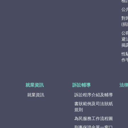
檢
公
對
(
公
避
揭
性
作
就業資訊
訴訟輔導
法
就業資訊
訴訟程序介紹及輔導
書狀範例及司法狀紙
規則
為民服務工作流程圖
刑事保證金單一窗口