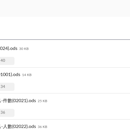
4).ods
30 KB
40
01).ods
14 KB
34
(02021).ods
25 KB
36
(02022).ods
36 KB