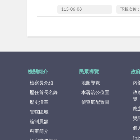
115-06-08
下載次數：
機關簡介
民眾導覽
政
檢察長介紹
地圖導覽
內
歷任首長名錄
本署洽公位置
政
覽
歷史沿革
偵查庭配置圖
應
管轄區域
雙
編制員額
個
科室簡介
行