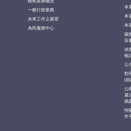
檢察業務概況
本
一般行政業務
本
未來工作之展望
本
為民服務中心
媒
告
偵
檢
公
對
(
公
避
揭
性
作