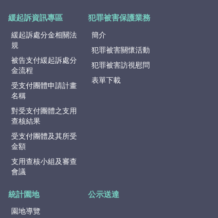
緩起訴資訊專區
犯罪被害保護業務
緩起訴處分金相關法
簡介
規
犯罪被害關懷活動
被告支付緩起訴處分
犯罪被害訪視慰問
金流程
表單下載
受支付團體申請計畫
名稱
對受支付團體之支用
查核結果
受支付團體及其所受
金額
支用查核小組及審查
會議
統計園地
公示送達
園地導覽