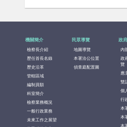
機關簡介
民眾導覽
政
檢察長介紹
地圖導覽
內
歷任首長名錄
本署洽公位置
政
覽
歷史沿革
偵查庭配置圖
應
管轄區域
雙
編制員額
個
科室簡介
行
檢察業務概況
本
一般行政業務
本
未來工作之展望
本