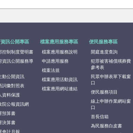
府資訊公開專區
檔案應用服務專區
便民服務專區
部控制制度聲明書
檔案應用服務說明
開庭進度查詢
府資訊公開服務導
申請應用服務
犯罪被害補償殯葬費
參考表
檔案法規
主動公開資訊
民眾申辦表單下載窗
檔案應用活動資訊
口
語詞彙對照表
檔案應用網站連結
便民服務項目
人資料保護
線上申辦作業網站窗
政院公報資訊網
口
署預算書
首長信箱
署決算書
為民服務白皮書
署會計月報