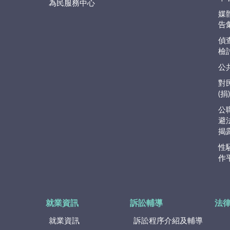
為民服務中心
媒
告
偵
檢
公
對
(
公
避
揭
性
作
就業資訊
訴訟輔導
法
就業資訊
訴訟程序介紹及輔導