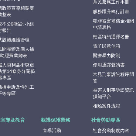
為民服務工作手冊
體政策宣導相關廣
服務躍升執行計畫
彙整表
犯罪被害補償金相關
查不公開檢討小組
申請表格
討報告
轄區特約通譯名冊
共設施維護管理
電子民意信箱
民間團體及個人補
捐)助經費彙總表
醫療暴力防制
職人員利益衝突迴
使用通譯聲請書
法第14條身分關係
常見刑事訴訟程序問
露專區
答
騷擾申訴及性別工
被害人刑事訴訟資訊
平等專區
獲知平台
相驗案件流程
律宣導及教育
觀護保護業務
社會勞動專區
宣導活動
社會勞動制度內容