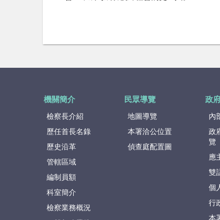
機關簡介
民眾導覽
政
檢察長介紹
地圖導覽
內
歷任首長名錄
本署洽公位置
政
覽
歷史沿革
偵查庭配置圖
應
管轄區域
雙
編制員額
個
科室簡介
行
檢察業務概況
本