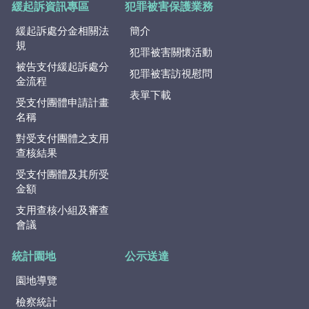
緩起訴資訊專區
犯罪被害保護業務
緩起訴處分金相關法
簡介
規
犯罪被害關懷活動
被告支付緩起訴處分
犯罪被害訪視慰問
金流程
表單下載
受支付團體申請計畫
名稱
對受支付團體之支用
查核結果
受支付團體及其所受
金額
支用查核小組及審查
會議
統計園地
公示送達
園地導覽
檢察統計