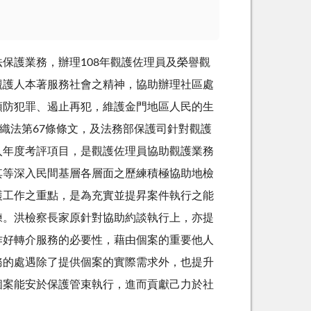
保護業務，辦理108年觀護佐理員及榮譽觀
觀護人本著服務社會之精神，協助辦理社區處
預防犯罪、遏止再犯，維護金門地區人民的生
法院組織法第67條條文，及法務部保護司針對觀護
入年度考評項目，是觀護佐理員協助觀護業務
其等深入民間基層各層面之歷練積極協助地檢
護工作之重點，是為充實並提昇案件執行之能
練。洪檢察長家原針對協助約談執行上，亦提
作好轉介服務的必要性，藉由個案的重要他人
務的處遇除了提供個案的實際需求外，也提升
個案能安於保護管束執行，進而貢獻己力於社