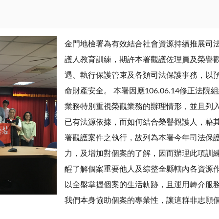
金門地檢署為有效結合社會資源持續推展司法
護人教育訓練，期許本署觀護佐理員及榮譽
遇、執行保護管束及各類司法保護事務，以
命財產安全。 本署因應106.06.14修正
業務特別重視榮觀業務的辦理情形，並且列
已有法源依據，而如何結合榮譽觀護人，藉
署觀護案件之執行，故列為本署今年司法保
力，及增加對個案的了解，因而辦理此項訓
醒了解個案重要他人及綜整全縣轄內各資源
以全盤掌握個案的生活軌跡，且運用轉介服
我們本身協助個案的專業性，讓這群非志願