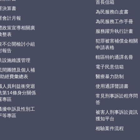
首長信箱
署決算書
為民服務白皮書
署會計月報
為民服務工作手冊
體政策宣導相關廣
服務躍升執行計畫
彙整表
犯罪被害補償金相關
查不公開檢討小組
申請表格
討報告
轄區特約通譯名冊
共設施維護管理
電子民意信箱
民間團體及個人補
捐)助經費彙總表
醫療暴力防制
職人員利益衝突迴
使用通譯聲請書
法第14條身分關係
常見刑事訴訟程序問
露專區
答
騷擾申訴及性別工
被害人刑事訴訟資訊
平等專區
獲知平台
相驗案件流程