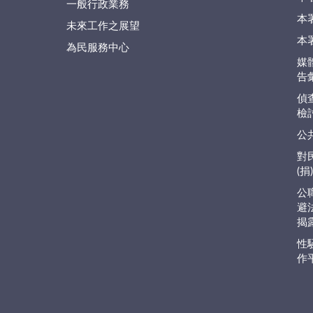
一般行政業務
本
未來工作之展望
本
為民服務中心
媒
告
偵
檢
公
對
(
公
避
揭
性
作