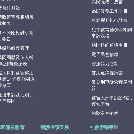
為民服務白皮書
署會計月報
為民服務工作手冊
體政策宣導相關廣
服務躍升執行計畫
彙整表
犯罪被害補償金相關
查不公開檢討小組
申請表格
討報告
轄區特約通譯名冊
共設施維護管理
電子民意信箱
民間團體及個人補
捐)助經費彙總表
醫療暴力防制
職人員利益衝突迴
使用通譯聲請書
法第14條身分關係
常見刑事訴訟程序問
露專區
答
騷擾申訴及性別工
被害人刑事訴訟資訊
平等專區
獲知平台
相驗案件流程
律宣導及教育
觀護保護業務
社會勞動專區