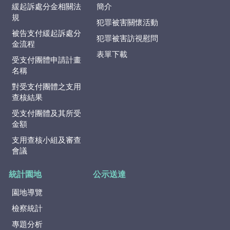
緩起訴處分金相關法
簡介
規
犯罪被害關懷活動
被告支付緩起訴處分
犯罪被害訪視慰問
金流程
表單下載
受支付團體申請計畫
名稱
對受支付團體之支用
查核結果
受支付團體及其所受
金額
支用查核小組及審查
會議
統計園地
公示送達
園地導覽
檢察統計
專題分析