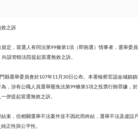
無效之訴
3款規定，當選人有同法第99條第1項（即賄選）情事者，選舉
，向該管轄法院提起當選無效之訴。
門縣選舉委員會於107年11月30日公布。本署檢察官認金城
為，涉有公職人員選舉罷免法第99條第1項之投票行賄罪嫌，於
人一併提起當選無效之訴。
經結束，但相關選舉不法案件並不因此而終結，選舉不法及虛設
之純正性與公平性。