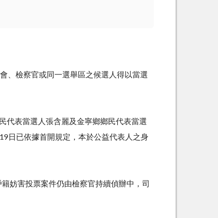
委員會、檢察官或同一選舉區之候選人得以當選
鎮鎮民代表當選人張含麗及金寧鄉鄉民代表當選
19日已依據首開規定，本於公益代表人之身
戶籍妨害投票案件仍由檢察官持續偵辦中，司