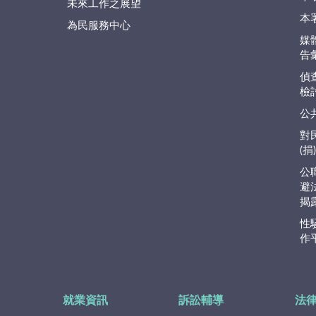
未來工作之展望
本
為民服務中心
媒
告
偵
檢
公
對
(
公
避
揭
性
作
就業資訊
訴訟輔導
法