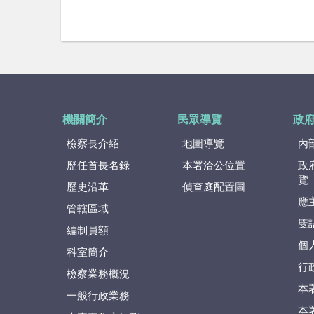
機關簡介
民眾導覽
政
檢察長介紹
地圖導覽
內
歷任首長名錄
本署洽公位置
政
覽
歷史沿革
偵查庭配置圖
應
管轄區域
雙
編制員額
個
科室簡介
行
檢察業務概況
本
一般行政業務
本