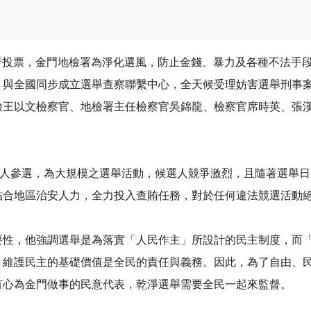
舉行投票，金門地檢署為淨化選風，防止金錢、暴力及各種不法手段
，與全國同步成立選舉查察聯繫中心，全天候受理妨害選舉刑事
檢王以文檢察官、地檢署主任檢察官吳錦龍、檢察官席時英、張
選人參選，為大規模之選舉活動，候選人競爭激烈，且隨著選舉
結合地區治安人力，全力投入查賄任務，對於任何違法競選活動
要性，他強調選舉是為落實「人民作主」所設計的民主制度，而
，維護民主的基礎價值是全民的責任與義務。因此，為了自由、
有心為金門做事的民意代表，乾淨選舉需要全民一起來監督。