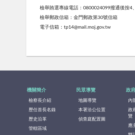
檢舉賄選專線電話：0800024099撥通後按4、(0
檢舉郵政信箱：金門郵政第30號信箱
電子信箱：tp14@mail.moj.gov.tw
機關簡介
民眾導覽
政
檢察長介紹
地圖導覽
內
歷任首長名錄
本署洽公位置
政
覽
歷史沿革
偵查庭配置圖
應
管轄區域
雙