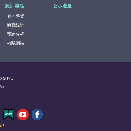
統計園地
公示送達
園地導覽
檢察統計
專題分析
相關網站
325090
75
-05