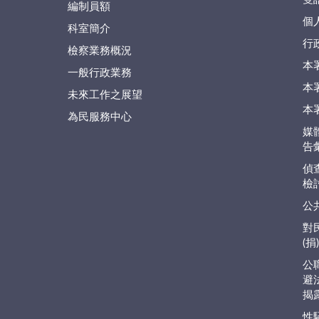
編制員額
個
科室簡介
行
檢察業務概況
本
一般行政業務
本
未來工作之展望
本
為民服務中心
媒
告
偵
檢
公
對
(
公
避
揭
性