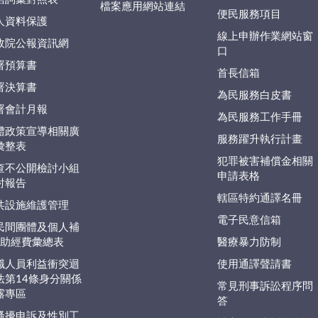
檔案應用網站連結
便民服務項目
人資料保護
線上申辦作業網站窗
政院公報資訊網
口
署預算書
首長信箱
署決算書
為民服務白皮書
署會計月報
為民服務工作手冊
體政策宣導相關廣
服務躍升執行計畫
彙整表
犯罪被害補償金相關
查不公開檢討小組
申請表格
討報告
轄區特約通譯名冊
共設施維護管理
電子民意信箱
民間團體及個人補
捐)助經費彙總表
醫療暴力防制
職人員利益衝突迴
使用通譯聲請書
法第14條身分關係
常見刑事訴訟程序問
露專區
答
騷擾申訴及性別工