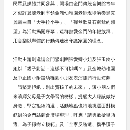
民眾及媒體共同參與，開場由金門傳統音樂館青年
才俊許翼騰老師率領金湖幼稚園老師現場演奏烏克
麗麗曲目「大手拉小手」、「彈琴歌及石獅爺的願
望」為活動揭開序幕，這群熱愛金門的年輕族群，
用音樂以舉體的行動傳達出守護家園的理念。
活動主題則邀請金門鱟劇團張愛卿小姐及張玉鈴小
姐以「親子對話－這樣不可以嗎？」及金城幼稚園
及中正國小附設幼稚園小朋友表演抓賄行動短劇
「請堅定拒絕，別出賣孩子的未來」，讓小朋友們
來演繹父母是子女學習的榜樣，提醒大人應該做好
身教，堅定拒絕賄選，活動地點也特地挑選面對模
範街的金門縣商會廣場辦理，呼應「請勇敢檢舉賄
選、為子孫樹立模範」及「全家反賄選、攜手護子