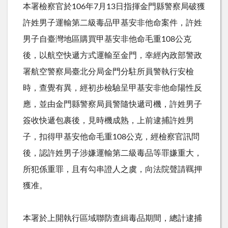
本署檢察官於106年7月13日指揮金門縣警察局破獲
許姓男子運輸第二級毒品甲基安非他命案件，許姓
男子自臺灣地區購買甲基安非他命毛重108公克
後，以航空快遞方式運輸至金門，幸經內政部警政
署航空警察局臺北分局金門分駐所員警執行安檢
時，查覺有異，經初步檢驗呈甲基安非他命陽性反
應，並由金門縣警察局員警隨快遞司機，許姓男子
簽收快遞包裹後，見時機成熟，上前逮捕許姓男
子，扣得甲基安他命毛重108公克，經檢察官訊問
後，認許姓男子涉嫌運輸第二級毒品等罪嫌重大，
所犯係重罪，且有勾串證人之虞，向法院聲請羈押
獲准。
本署於上開執行區域聯防查緝毒品期間，總計逮捕