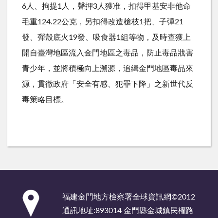
6人、拘提1人，聲押3人獲准，扣得甲基安非他命
毛重124.22公克，另扣得改造槍枝1把、子彈21
發、彈殼底火19發、吸食器1組等物，及時查獲上
開自臺灣地區流入金門地區之毒品，防止毒品戕害
青少年，並將積極向上溯源，追緝金門地區毒品來
源，貫徹政府「安全有感、犯罪下降」之新世代反
毒策略目標。
:::
福建金門地方檢察署全球資訊網©2012
通訊地址:893014 金門縣金城鎮民權路