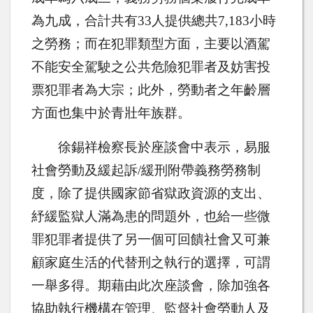
為九成，合計共有
33
人提供總共
7,183
小時
之勞務；而在犯罪類型方面，主要以酒駕
不能安全駕駛之公共危險犯罪者及妨害投
票犯罪者為大宗；此外，勞動者之年齡層
方面也集中於青壯年族群。
徐錫祥檢察長於座談會中表示，易服
社會勞動及緩起訴
/
緩刑附帶義務勞務制
度，除了提供國家節省獄政資源的支出、
紓緩監獄人滿為患的問題外，也給一些微
罪犯罪者提供了另一個可回饋社會又可兼
顧家庭生活的代替刑之執行的選擇，可謂
一舉多得。期藉由此次座談會，除加強各
協助執行機構在管理、監督社會勞動人及