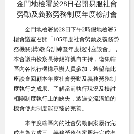
金門地檢署於
28
日召開易服社會
勞動及義務勞務制度年度檢討會
金門地檢署於
28
日下午
2
時假地檢署
5
樓會議室召開「
105
年度社會勞動及義務勞
務機關
(
構
)
教育訓練暨年度檢討座談會」，
本會議由檢察長徐錫祥親自主持，邀集轄
區內各執行機構承辦人員參加，希望藉此
座談會回顧本年度社會勞動及義務勞務制
度執行之成果、了解當前執行現況及檢討
相關制度執行上的缺失，透過交流溝通的
機會使此制度能更臻於完善。
本年度轄區內的社會勞動個案履行完
成率為六成三，義務勞務個案履行完成率