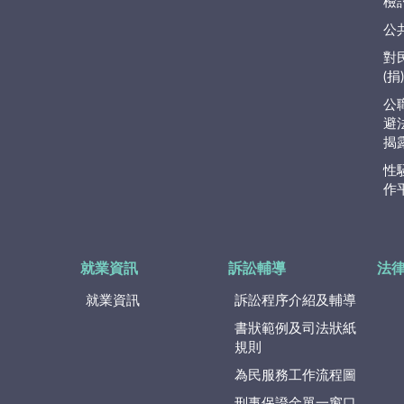
檢
公
對
(
公
避
揭
性
作
就業資訊
訴訟輔導
法
就業資訊
訴訟程序介紹及輔導
書狀範例及司法狀紙
規則
為民服務工作流程圖
刑事保證金單一窗口