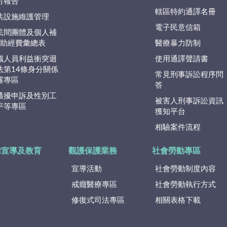
討報告
轄區特約通譯名冊
共設施維護管理
電子民意信箱
民間團體及個人補
捐)助經費彙總表
醫療暴力防制
職人員利益衝突迴
使用通譯聲請書
法第14條身分關係
常見刑事訴訟程序問
露專區
答
騷擾申訴及性別工
被害人刑事訴訟資訊
平等專區
獲知平台
相驗案件流程
律宣導及教育
觀護保護業務
社會勞動專區
宣導活動
社會勞動制度內容
戒癮醫療專區
社會勞動執行方式
修復式司法專區
相關表格下載