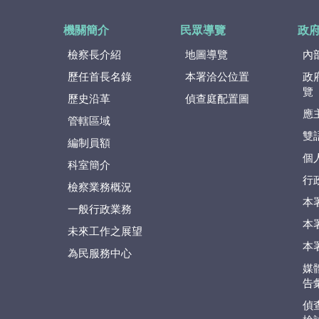
機關簡介
民眾導覽
政
檢察長介紹
地圖導覽
內
歷任首長名錄
本署洽公位置
政
覽
歷史沿革
偵查庭配置圖
應
管轄區域
雙
編制員額
個
科室簡介
行
檢察業務概況
本
一般行政業務
本
未來工作之展望
本
為民服務中心
媒
告
偵