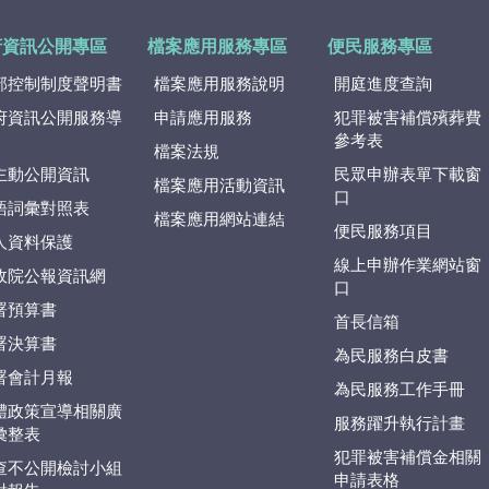
府資訊公開專區
檔案應用服務專區
便民服務專區
部控制制度聲明書
檔案應用服務說明
開庭進度查詢
府資訊公開服務導
申請應用服務
犯罪被害補償殯葬費
參考表
檔案法規
主動公開資訊
民眾申辦表單下載窗
檔案應用活動資訊
口
語詞彙對照表
檔案應用網站連結
便民服務項目
人資料保護
線上申辦作業網站窗
政院公報資訊網
口
署預算書
首長信箱
署決算書
為民服務白皮書
署會計月報
為民服務工作手冊
體政策宣導相關廣
服務躍升執行計畫
彙整表
犯罪被害補償金相關
查不公開檢討小組
申請表格