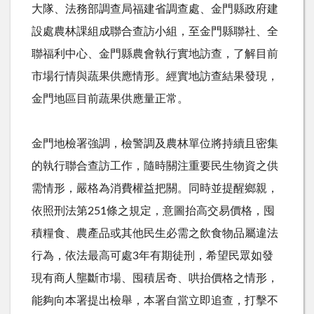
大隊、法務部調查局福建省調查處、金門縣政府建
設處農林課組成聯合查訪小組，至金門縣聯社、全
聯福利中心、金門縣農會執行實地訪查，了解目前
市場行情與蔬果供應情形。經實地訪查結果發現，
金門地區目前蔬果供應量正常。
金門地檢署強調，檢警調及農林單位將持續且密集
的執行聯合查訪工作，隨時關注重要民生物資之供
需情形，嚴格為消費權益把關。同時並提醒鄉親，
依照刑法第251條之規定，意圖抬高交易價格，囤
積糧食、農產品或其他民生必需之飲食物品屬違法
行為，依法最高可處3年有期徒刑，希望民眾如發
現有商人壟斷市場、囤積居奇、哄抬價格之情形，
能夠向本署提出檢舉，本署自當立即追查，打擊不