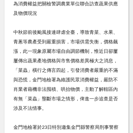
為消費權益把關檢警調農業單位聯合訪查蔬果供應
及物價現況
中秋節前後颱風接連肆虐全臺，導致青菜、水果、
青蔥等農產受到嚴重損害，市場供需失衡，價格飆
漲，此一現象原屬市場自由調節機制，惟近日卻屢
屢傳出蔬果產地價格與市售價格差異極大之消息，
「菜蟲」橫行之傳言四起，引發消費者嚴重的不滿
與恐慌，金門地檢署為維護民眾消費權益，嚴防不
肖業者藉機非法囤積、哄抬物價，主動了解轄區內
有無「菜蟲」壟斷市場之情形，俾進一步追查是否
涉及不法情事。
金門地檢署於23日特別邀集金門縣警察局刑事警察