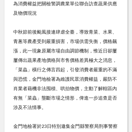
為消費權益把關檢警調農業單位聯合訪查蔬果供應
及物價現況
中秋節前後颱風接連肆虐全臺，導致青菜、水果、
青蔥等農產受到嚴重損害，市場供需失衡，價格飆
漲，此一現象原屬市場自由調節機制，惟近日卻屢
屢傳出蔬果產地價格與市售價格差異極大之消息，
「菜蟲」橫行之傳言四起，引發消費者嚴重的不滿
與恐慌，金門地檢署為維護民眾消費權益，嚴防不
肖業者藉機非法囤積、哄抬物價，主動了解轄區內
有無「菜蟲」壟斷市場之情形，俾進一步追查是否
涉及不法情事。
金門地檢署於23日特別邀集金門縣警察局刑事警察