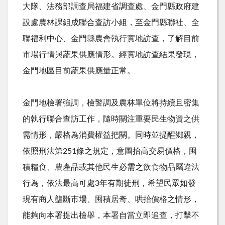
大隊、法務部調查局福建省調查處、金門縣政府建
設處農林課組成聯合查訪小組，至金門縣聯社、全
聯福利中心、金門縣農會執行實地訪查，了解目前
市場行情與蔬果供應情形。經實地訪查結果發現，
金門地區目前蔬果供應量正常。
金門地檢署強調，檢警調及農林單位將持續且密集
的執行聯合查訪工作，隨時關注重要民生物資之供
需情形，嚴格為消費權益把關。同時並提醒鄉親，
依照刑法第251條之規定，意圖抬高交易價格，囤
積糧食、農產品或其他民生必需之飲食物品屬違法
行為，依法最高可處3年有期徒刑，希望民眾如發
現有商人壟斷市場、囤積居奇、哄抬價格之情形，
能夠向本署提出檢舉，本署自當立即追查，打擊不