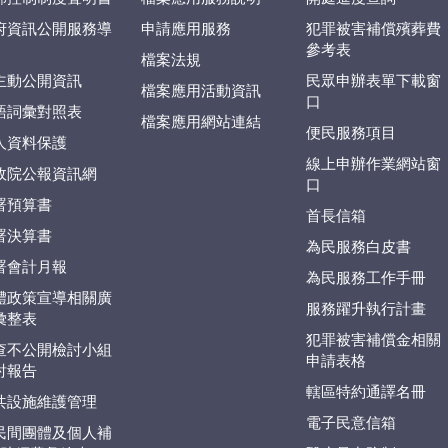
府資訊公開服務導
申請應用服務
犯罪被害補償殯葬費
參考表
檔案法規
主動公開資訊
民眾申辦表單下載窗
檔案應用活動資訊
口
語詞彙對照表
檔案應用網站連結
便民服務項目
人資料保護
線上申辦作業網站窗
政院公報資訊網
口
署預算書
首長信箱
署決算書
為民服務白皮書
署會計月報
為民服務工作手冊
體政策宣導相關廣
服務躍升執行計畫
彙整表
犯罪被害補償金相關
查不公開檢討小組
申請表格
討報告
轄區特約通譯名冊
共設施維護管理
電子民意信箱
民間團體及個人補