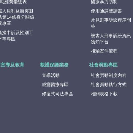
捐)助經費彙總表
醫療暴力防制
職人員利益衝突迴
使用通譯聲請書
法第14條身分關係
常見刑事訴訟程序問
露專區
答
騷擾申訴及性別工
被害人刑事訴訟資訊
平等專區
獲知平台
相驗案件流程
律宣導及教育
觀護保護業務
社會勞動專區
宣導活動
社會勞動制度內容
戒癮醫療專區
社會勞動執行方式
修復式司法專區
相關表格下載