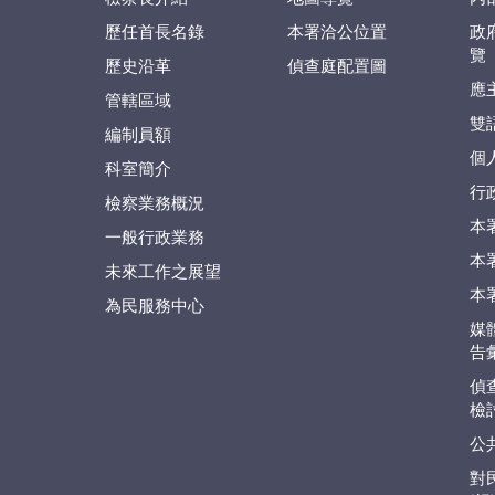
歷任首長名錄
本署洽公位置
政
覽
歷史沿革
偵查庭配置圖
應
管轄區域
雙
編制員額
個
科室簡介
行
檢察業務概況
本
一般行政業務
本
未來工作之展望
本
為民服務中心
媒
告
偵
檢
公
對