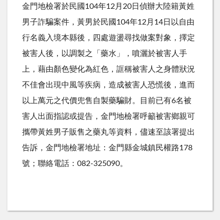
金門地檢署於民國104年12月20日偵辦大陸籍黃姓
男子詐騙案件，黃男於民國104年12月14日以自由
行名義入境本縣後，四處遊盪尋找做案對象，擇定
被害人後，以調製之「藥水」，噴灑於被害人手
上，藉由顏色變化為紅色，誆稱被害人之身體狀況
不佳會出現中風等疾病，造成被害人恐慌後，進而
以上萬元之代價兜售自製藥騙財。目前已有6名被
害人出面指認或提告，金門地檢署呼籲被害鄉親可
攜帶黃姓男子販售之藥丸等資料，儘速至該署提出
告訴，金門地檢署地址：金門縣金城鎮民權路178
號；聯絡電話：082-325090。