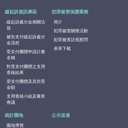
緩起訴資訊專區
犯罪被害保護業務
緩起訴處分金相關法
簡介
規
犯罪被害關懷活動
被告支付緩起訴處分
犯罪被害訪視慰問
金流程
表單下載
受支付團體申請計畫
名稱
對受支付團體之支用
查核結果
受支付團體及其所受
金額
支用查核小組及審查
會議
統計園地
公示送達
園地導覽