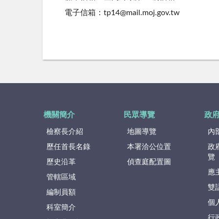
電子信箱：tp14@mail.moj.gov.tw
機關簡介
民眾導覽
政
檢察長介紹
地圖導覽
內
歷任首長名錄
本署洽公位置
政
覽
歷史沿革
偵查庭配置圖
應
管轄區域
雙
編制員額
個
科室簡介
行