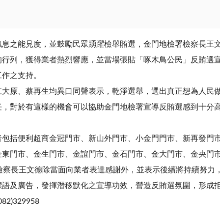
息之能見度，並鼓勵民眾踴躍檢舉賄選，金門地檢署檢察長王文
行列，獲得業者熱烈響應，並當場張貼「啄木鳥公民」反賄選宣
工作之支持。
江大原、蔡再生均異口同聲表示，乾淨選舉，選出真正想為人民
任，對於有這樣的機會可以協助金門地檢署宣導反賄選感到十分
者包括便利超商金冠門市、新山外門市、小金門門市、新再發門
金東門市、金生門市、金誼門市、金石門市、金大門市、金央門
檢察長王文德除當面向業者表達感謝外，並表示後續將持續努力
標語及廣告，發揮潛移默化之宣導功效，營造反賄選氛圍，形成
2)329958