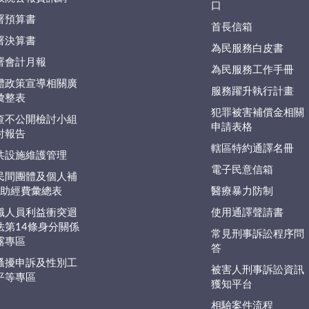
口
署預算書
首長信箱
署決算書
為民服務白皮書
署會計月報
為民服務工作手冊
體政策宣導相關廣
服務躍升執行計畫
彙整表
犯罪被害補償金相關
查不公開檢討小組
申請表格
討報告
轄區特約通譯名冊
共設施維護管理
電子民意信箱
民間團體及個人補
捐)助經費彙總表
醫療暴力防制
職人員利益衝突迴
使用通譯聲請書
法第14條身分關係
常見刑事訴訟程序問
露專區
答
騷擾申訴及性別工
被害人刑事訴訟資訊
平等專區
獲知平台
相驗案件流程