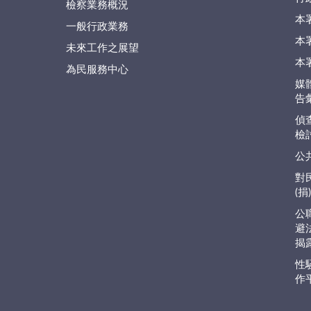
檢察業務概況
本
一般行政業務
本
未來工作之展望
本
為民服務中心
媒
告
偵
檢
公
對
(
公
避
揭
性
作