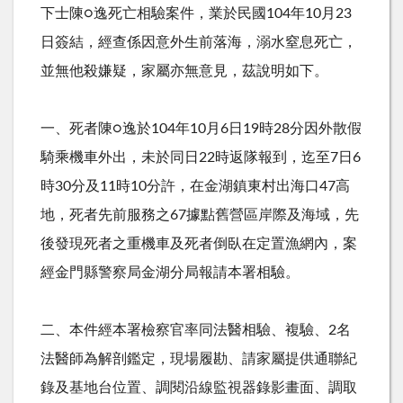
下士陳○逸死亡相驗案件，業於民國104年10月23
日簽結，經查係因意外生前落海，溺水窒息死亡，
並無他殺嫌疑，家屬亦無意見，茲說明如下。
一、死者陳○逸於104年10月6日19時28分因外散假
騎乘機車外出，未於同日22時返隊報到，迄至7日6
時30分及11時10分許，在金湖鎮東村出海口47高
地，死者先前服務之67據點舊營區岸際及海域，先
後發現死者之重機車及死者倒臥在定置漁網內，案
經金門縣警察局金湖分局報請本署相驗。
二、本件經本署檢察官率同法醫相驗、複驗、2名
法醫師為解剖鑑定，現場履勘、請家屬提供通聯紀
錄及基地台位置、調閱沿線監視器錄影畫面、調取