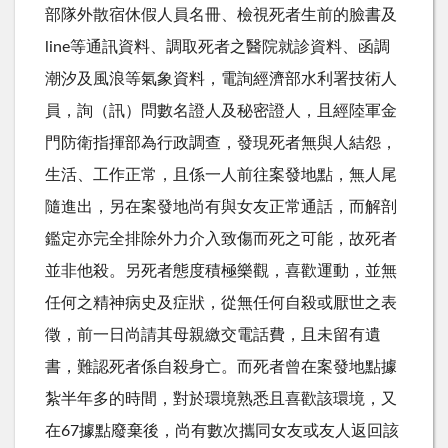
部隊外散宿休假人員名冊、檢視死者生前的臉書及
line等通訊資料、調取死者之醫院就診資料、函調
潮汐及風浪等氣象資料，電詢經濟部水利署技術人
員，詢（訊）問數名證人及秘密證人，且經陸軍金
門防衛指揮部為行政調查，發現死者無與人結怨，
生活、工作正常，且係一人前往案發地點，無人尾
隨進出，另在案發地尚有與女友正常通話，而解剖
鑑定亦完全排除外力介入致傷而死之可能，故死者
並非他殺。另死者態度積極樂觀，喜歡運動，並無
任何之精神病史及症狀，從無任何自殺或厭世之表
徵，前一日尚請其母親繳交電話費，且未留有遺
書，難認死者係自殺身亡。而死者曾在案發地點據
紮半年多的時間，對於環境熟悉且喜歡該環境，又
在67據點廢棄後，尚有數次攜同女友或友人返回該