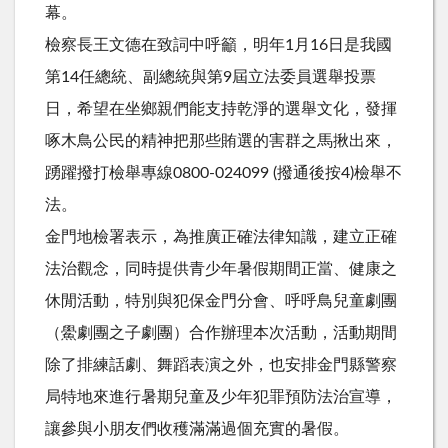
幕。
檢察長王文德在致詞中呼籲，明年1月16日是我國
第14任總統、副總統與第9屆立法委員選舉投票
日，希望在坐鄉親們能支持乾淨的選舉文化，發揮
啄木鳥公民的精神把那些賄選的害群之馬揪出來，
踴躍撥打檢舉專線0800-024099 (撥通後按4)檢舉不
法。
金門地檢署表示，為推廣正確法律知識，建立正確
法治觀念，同時提供青少年暑假期間正當、健康之
休閒活動，特別與犯保金門分會、呼呼鳥兒童劇團
（鱟劇團之子劇團）合作辦理本次活動，活動期間
除了排練話劇、舞蹈表演之外，也安排金門縣警察
局特地來進行暑期兒童及少年犯罪預防法治宣導，
讓參與小朋友們收穫滿滿過個充實的暑假。