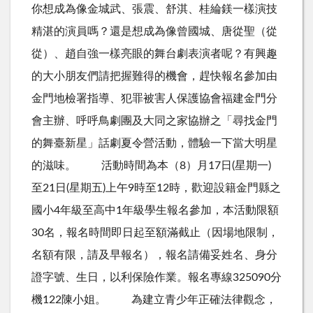
你想成為像金城武、張震、舒淇、桂綸鎂一樣演技
精湛的演員嗎？還是想成為像曾國城、唐從聖（從
從）、趙自強一樣亮眼的舞台劇表演者呢？有興趣
的大小朋友們請把握難得的機會，趕快報名參加由
金門地檢署指導、犯罪被害人保護協會福建金門分
會主辦、呼呼鳥劇團及大同之家協辦之「尋找金門
的舞臺新星」話劇夏令營活動，體驗一下當大明星
的滋味。 活動時間為本（8）月17日(星期一)
至21日(星期五)上午9時至12時，歡迎設籍金門縣之
國小4年級至高中1年級學生報名參加，本活動限額
30名，報名時間即日起至額滿截止（因場地限制，
名額有限，請及早報名），報名請備妥姓名、身分
證字號、生日，以利保險作業。報名專線325090分
機122陳小姐。 為建立青少年正確法律觀念，