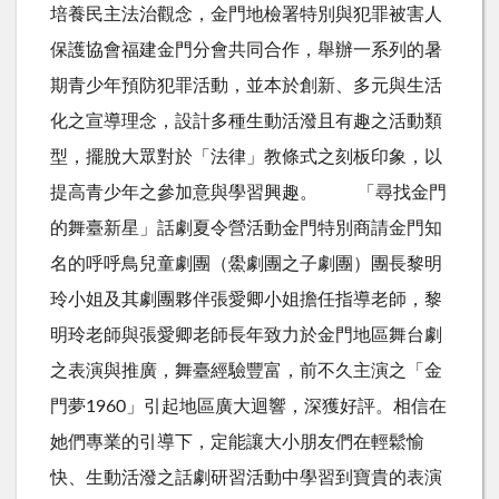
培養民主法治觀念，金門地檢署特別與犯罪被害人
保護協會福建金門分會共同合作，舉辦一系列的暑
期青少年預防犯罪活動，並本於創新、多元與生活
化之宣導理念，設計多種生動活潑且有趣之活動類
型，擺脫大眾對於「法律」教條式之刻板印象，以
提高青少年之參加意與學習興趣。 「尋找金門
的舞臺新星」話劇夏令營活動金門特別商請金門知
名的呼呼鳥兒童劇團（鱟劇團之子劇團）團長黎明
玲小姐及其劇團夥伴張愛卿小姐擔任指導老師，黎
明玲老師與張愛卿老師長年致力於金門地區舞台劇
之表演與推廣，舞臺經驗豐富，前不久主演之「金
門夢1960」引起地區廣大迴響，深獲好評。相信在
她們專業的引導下，定能讓大小朋友們在輕鬆愉
快、生動活潑之話劇研習活動中學習到寶貴的表演