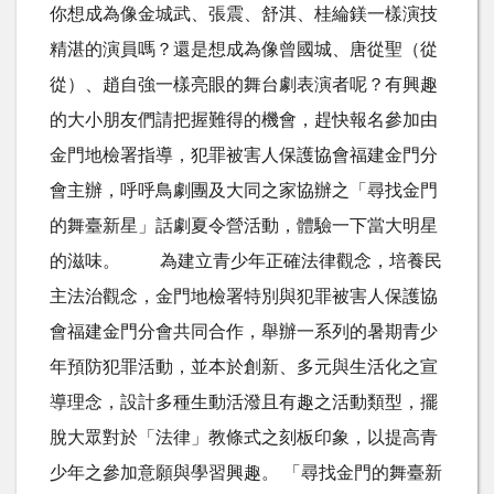
你想成為像金城武、張震、舒淇、桂綸鎂一樣演技
精湛的演員嗎？還是想成為像曾國城、唐從聖（從
從）、趙自強一樣亮眼的舞台劇表演者呢？有興趣
的大小朋友們請把握難得的機會，趕快報名參加由
金門地檢署指導，犯罪被害人保護協會福建金門分
會主辦，呼呼鳥劇團及大同之家協辦之「尋找金門
的舞臺新星」話劇夏令營活動，體驗一下當大明星
的滋味。 為建立青少年正確法律觀念，培養民
主法治觀念，金門地檢署特別與犯罪被害人保護協
會福建金門分會共同合作，舉辦一系列的暑期青少
年預防犯罪活動，並本於創新、多元與生活化之宣
導理念，設計多種生動活潑且有趣之活動類型，擺
脫大眾對於「法律」教條式之刻板印象，以提高青
少年之參加意願與學習興趣。 「尋找金門的舞臺新