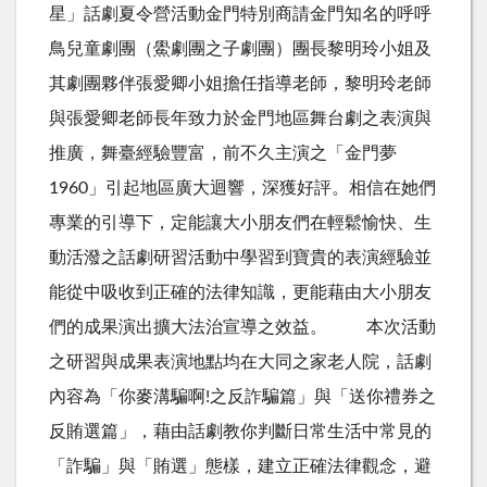
星」話劇夏令營活動金門特別商請金門知名的呼呼
鳥兒童劇團（鱟劇團之子劇團）團長黎明玲小姐及
其劇團夥伴張愛卿小姐擔任指導老師，黎明玲老師
與張愛卿老師長年致力於金門地區舞台劇之表演與
推廣，舞臺經驗豐富，前不久主演之「金門夢
1960」引起地區廣大迴響，深獲好評。相信在她們
專業的引導下，定能讓大小朋友們在輕鬆愉快、生
動活潑之話劇研習活動中學習到寶貴的表演經驗並
能從中吸收到正確的法律知識，更能藉由大小朋友
們的成果演出擴大法治宣導之效益。 本次活動
之研習與成果表演地點均在大同之家老人院，話劇
內容為「你麥溝騙啊!之反詐騙篇」與「送你禮券之
反賄選篇」，藉由話劇教你判斷日常生活中常見的
「詐騙」與「賄選」態樣，建立正確法律觀念，避