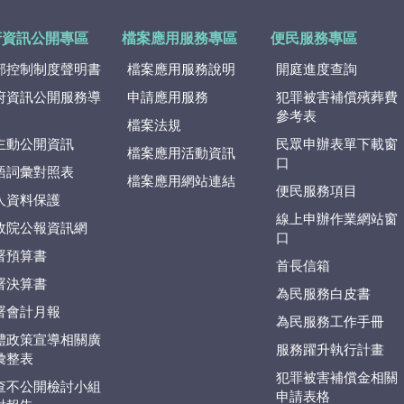
府資訊公開專區
檔案應用服務專區
便民服務專區
部控制制度聲明書
檔案應用服務說明
開庭進度查詢
府資訊公開服務導
申請應用服務
犯罪被害補償殯葬費
參考表
檔案法規
主動公開資訊
民眾申辦表單下載窗
檔案應用活動資訊
口
語詞彙對照表
檔案應用網站連結
便民服務項目
人資料保護
線上申辦作業網站窗
政院公報資訊網
口
署預算書
首長信箱
署決算書
為民服務白皮書
署會計月報
為民服務工作手冊
體政策宣導相關廣
服務躍升執行計畫
彙整表
犯罪被害補償金相關
查不公開檢討小組
申請表格