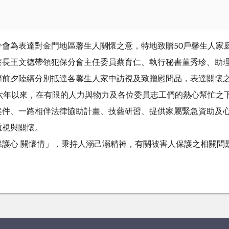
會為表達對金門地區馨生人關懷之意，特地致贈50戶馨生人家
察長王文德帶領犯保分會主任委員蔡育仁、執行秘書董秀珍、助
節前夕陸續分別抵達各馨生人家中訪視及致贈慰問品，表達關懷
六年以來，在有限的人力與物力及各位委員志工們的熱心幫忙之
案件、一路相伴法律協助計畫、技藝研習、提供家屬緊急資助及
重視與關懷。
心 關懷情」，秉持人溺己溺精神，有關被害人保護之相關問題，歡