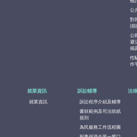
檢
公
對
(
公
避
揭
性
作
就業資訊
訴訟輔導
法
就業資訊
訴訟程序介紹及輔導
書狀範例及司法狀紙
規則
為民服務工作流程圖
刑事保證金單一窗口