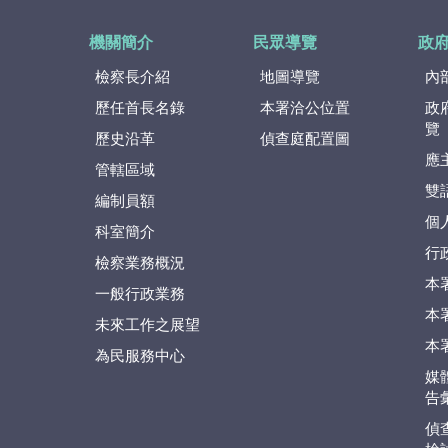
機關簡介
民眾導覽
政
檢察長介紹
地圖導覽
內
歷任首長名錄
本署洽公位置
政
覽
歷史沿革
偵查庭配置圖
應
管轄區域
雙
編制員額
個
科室簡介
行
檢察業務概況
本
一般行政業務
本
未來工作之展望
本
為民服務中心
媒
告
偵