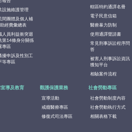
討報告
轄區特約通譯名冊
共設施維護管理
電子民意信箱
民間團體及個人補
捐)助經費彙總表
醫療暴力防制
職人員利益衝突迴
使用通譯聲請書
法第14條身分關係
常見刑事訴訟程序問
露專區
答
騷擾申訴及性別工
被害人刑事訴訟資訊
平等專區
獲知平台
相驗案件流程
律宣導及教育
觀護保護業務
社會勞動專區
宣導活動
社會勞動制度內容
戒癮醫療專區
社會勞動執行方式
修復式司法專區
相關表格下載