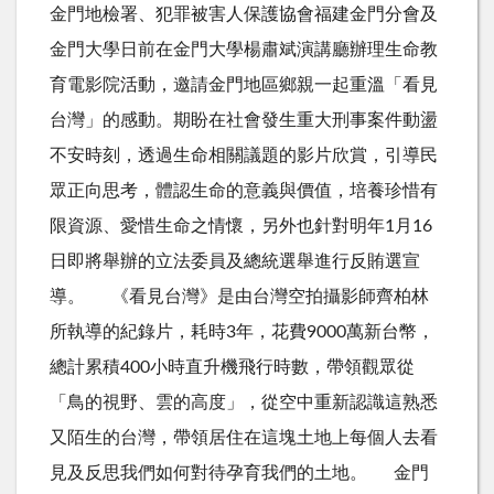
金門地檢署、犯罪被害人保護協會福建金門分會及
金門大學日前在金門大學楊肅斌演講廳辦理生命教
育電影院活動，邀請金門地區鄉親一起重溫「看見
台灣」的感動。期盼在社會發生重大刑事案件動盪
不安時刻，透過生命相關議題的影片欣賞，引導民
眾正向思考，體認生命的意義與價值，培養珍惜有
限資源、愛惜生命之情懷，另外也針對明年1月16
日即將舉辦的立法委員及總統選舉進行反賄選宣
導。 《看見台灣》是由台灣空拍攝影師齊柏林
所執導的紀錄片，耗時3年，花費9000萬新台幣，
總計累積400小時直升機飛行時數，帶領觀眾從
「鳥的視野、雲的高度」，從空中重新認識這熟悉
又陌生的台灣，帶領居住在這塊土地上每個人去看
見及反思我們如何對待孕育我們的土地。 金門