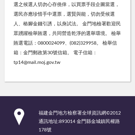
選之候選人切勿心存僥倖，以買票手段企圖當選，
選民亦應珍惜手中選票，選賢與能，切勿受候選
人、樁腳金錢引誘，以身試法。 金門地檢署歡迎民
眾踴躍檢舉賄選，共同營造乾淨的選舉環境。 檢舉
賄選電話：0800024099、(082)329958。 檢舉信
箱：金門郵政第30號信箱。 電子信箱：
tp14@mail.moj.gov.tw
:::
福建金門地方檢察署全球資訊網©2012
通訊地址:893014 金門縣金城鎮民權路
178號