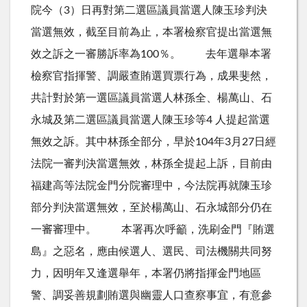
院今（3）日再對第二選區議員當選人陳玉珍判決
當選無效，截至目前為止，本署檢察官提出當選無
效之訴之一審勝訴率為100％。 去年選舉本署
檢察官指揮警、調嚴查賄選買票行為，成果斐然，
共計對於第一選區議員當選人林孫全、楊萬山、石
永城及第二選區議員當選人陳玉珍等4 人提起當選
無效之訴。其中林孫全部分，早於104年3月27日經
法院一審判決當選無效，林孫全提起上訴，目前由
福建高等法院金門分院審理中，今法院再就陳玉珍
部分判決當選無效，至於楊萬山、石永城部分仍在
一審審理中。 本署再次呼籲，洗刷金門『賄選
島』之惡名，應由候選人、選民、司法機關共同努
力，因明年又逢選舉年，本署仍將指揮金門地區
警、調妥善規劃賄選與幽靈人口查察事宜，有意參