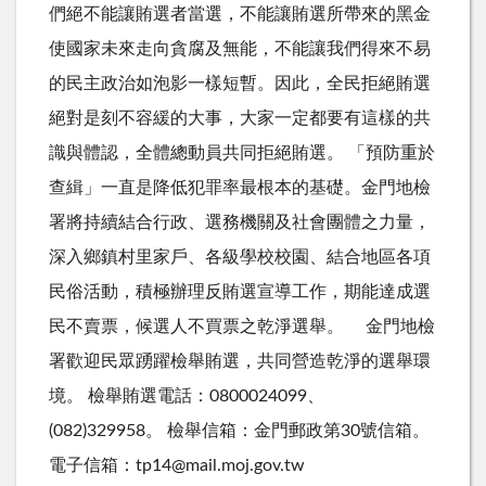
們絕不能讓賄選者當選，不能讓賄選所帶來的黑金
使國家未來走向貪腐及無能，不能讓我們得來不易
的民主政治如泡影一樣短暫。因此，全民拒絕賄選
絕對是刻不容緩的大事，大家一定都要有這樣的共
識與體認，全體總動員共同拒絕賄選。 「預防重於
查緝」一直是降低犯罪率最根本的基礎。金門地檢
署將持續結合行政、選務機關及社會團體之力量，
深入鄉鎮村里家戶、各級學校校園、結合地區各項
民俗活動，積極辦理反賄選宣導工作，期能達成選
民不賣票，候選人不買票之乾淨選舉。 金門地檢
署歡迎民眾踴躍檢舉賄選，共同營造乾淨的選舉環
境。 檢舉賄選電話：0800024099、
(082)329958。 檢舉信箱：金門郵政第30號信箱。
電子信箱：tp14@mail.moj.gov.tw