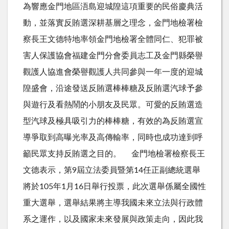
為響應金門地區浯島迎城隍這項重要的民俗慶典活
動，並落實反賄選深耕基層之理念，金門地檢署檢
察長王文德特地率領金門地檢署全體同仁、犯罪被
害人保護協會福建金門分會委員志工及金門縣榮譽
觀護人協進會榮譽觀護人共同參與一年一度的迎城
隍盛會，沿途發送反賄選棒棒糖及反賄選汽球予參
與遊行及看熱鬧的小朋友及民眾。可愛的反賄選造
型汽球及極具吸引力的棒棒糖，有效的為反賄選宣
導爭取到高曝光率及高傳輸率，同時也成功達到呼
籲民眾支持反賄選之目的。 金門地檢署檢察長王
文德表示，第9屆立法委員暨第14任正副總統選舉
將於105年1月16日舉行投票，此次選舉係屬全國性
重大選舉，選舉結果將主導我國未來立法與行政體
系之運作，以及國家未來發展與政策走向，因此我