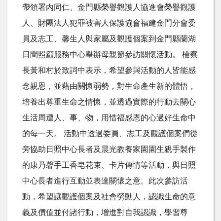
帶領署內同仁、金門縣榮譽觀護人協進會榮譽觀護
人、財團法人犯罪被害人保護協會福建金門分會委
員及志工、馨生人與家屬及觀護個案到金門縣蘭湖
日間照顧服務中心舉辦母親節參訪關懷活動。 檢察
長黃和村於致詞中表示，希望參與活動的人皆能感
念親恩，並藉由關懷弱勢，對生命產生新的體悟，
培養出尊重生命之情懷，並透過實際的行動去關心
生活周遭人、事、物，用惜福感恩的心過好生命中
的每一天。 活動中透過委員、志工及觀護個案們從
旁協助日照中心長者及晨光教養家園園生親手製作
的康乃馨手工香皂花束、卡片傳情等活動，與日照
中心長者進行互動並表達關懷之意。此次參訪活
動，希望讓觀護個案及社會勞動人，認識生命的意
義及價值並付諸行動，增進對自我認識，學習尊