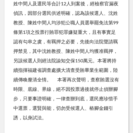
姓中間人及選民等合計12人到案後，經檢察官漏夜
偵訊，因部分選民供述明確，認為該候選人、沈姓
教授、陳姓中間人均涉犯公職人員選舉罷免法第99
條第1項之投票行賄罪犯罪嫌疑重大，且有事實足
認有勾串之虞，有羈押之必要，先後向法院聲請羈
押禁見，其中沈姓教授、陳姓中間人均獲准羈押，
另該候選人則經法院諭知交保150萬元。本署將持
續指揮福建省調查處擴大清查受賄畢業生範圍，陸
續傳喚釐清全情。 本署再次聲明，查察賄選沒有
時限、底線、界線，絕不因投票過後就停止偵辦腳
步，只要事證明確，一律查辦到底，選民應珍惜手
中選票，選賢與能，切勿受候選人、樁腳金錢引
誘，以身試法。