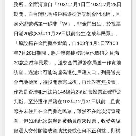
務所，全面清查自「103年1月1日至103年7月28日
期間，自台灣地區將戶籍遷徒登記到金門地區，且
身分證號碼第一碼非「W」，非金門出生，於投票
日滿20歲(83年11月29日以前出生)之成年民眾」、
「原設籍在金門縣各鄉鎮，自103年1月1日至103
年7月28日期間，將戶籍遷徒登記至他鄉鎮之且滿
20歲之成年民眾」，送交金門縣警察局遂一作實地
訪查，過濾出可能為虛偽遷徒戶籍人口，列冊送交
金門地檢署，待投開票完成後，再比對有無投票，
作為是否涉犯刑法第146條第2項妨害投票正確罪之
判斷。至於遷移戶籍在102年12月31日以前，且實
際亦未住居在金門縣之民眾，雖然不在此次清查範
圍，但如果此次選舉是被動員前來投票，收受各級
候選人交付賄賂或資助旅費或任何不正利益，則構