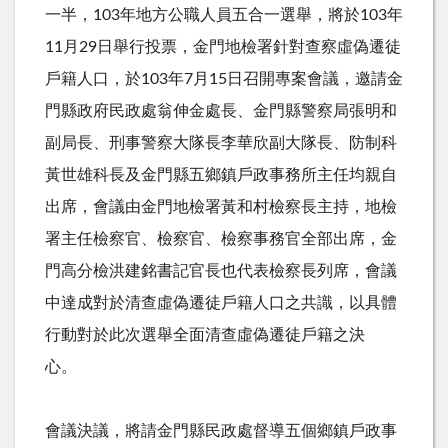
一半，103年地方公職人員五合一選舉，將於103年
11月29日舉行投票，金門地檢署針對查察虛偽遷徒
戶籍人口，於103年7月15日召開專案會議，邀請金
門縣政府民政處翁伸金處長、金門縣警察局張明和
副局長、刑事警察大隊長李華欣副大隊長、防制科
黃世雄科長及金門縣五鄉鎮戶政事務所主任均親自
出席，會議由金門地檢署黃和村檢察長主持，地檢
署主任檢察官、檢察官、檢察事務官全部出席，金
門高分檢洪建銘書記官長也代表檢察長列席，會議
中達成對於清查虛偽遷徒戶籍人口之共識，以具體
行動對於此次選舉全面清查虛偽遷徒戶籍之決
心。
會議決議，將請金門縣民政處督導五個鄉鎮戶政事