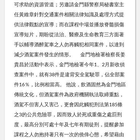
可求助的資源管道；另邀請金門縣警察局秘書室主
任黃維章針對交通案件相關法律知識及處理方式提
供法律觀點的宣導；而在課程中場並播放脊髓損傷
宣導短片，期盼從法治、醫療及生命教育三方面著
手以輔導酒醉駕車之人勿再觸犯相同案件，以達到
減少酒駕案件發生的情形。 金門地檢署檢察長姜
貴昌於活動中表示，金門地檢署今年1、2月新收偵
查案件中，就有38件是違背安全駕駛罪，佔全部案
件16％，比例相當高。 他說，飲酒固然為金門地區
傳統文化，但酒駕案件為政府機關執法取締重點，
酒駕不但害人又害己，更會因此觸犯刑法第185條
之3的公共危險罪，因而致人於死或重傷之處罰刑
度，最高分別可處十年及七年有期徒刑，提醒參加
課程之人勿抱持著只有一次的僥倖心態，希望藉由