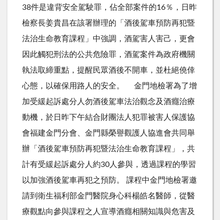
38件是違背安全駕駛罪，佔全部案件的16％，日昨
檢察長姜貴昌在該署辦理的「酒後駕車預防再犯暨
法治生命教育課程」中強調，酒駕害人害己，更會
因此觸犯刑法的公共危險罪，酒駕案件為政府機關
執法取締重點，提醒民眾酒後不開車，並杜絕僥倖
心態，以確保用路人的安全。 金門地檢署為了增
加受緩起訴處分人勿酒後駕車法治觀念及酒癮治療
動機，於日昨下午結合財團法人犯罪被害人保護協
會福建金門分會、金門縣榮譽觀護人協進會共同舉
辦「酒後駕車預防再犯暨法治生命教育課程」，共
計有受緩起訴處分人約30人參與，透過課程的學習
以加強酒後駕車再犯之預防。 課程中金門地檢署邀
請到衛生福利部金門醫院身心科楊皓名醫師，從醫
療觀點向參與課程之人宣導酒癮相關知識與危害及