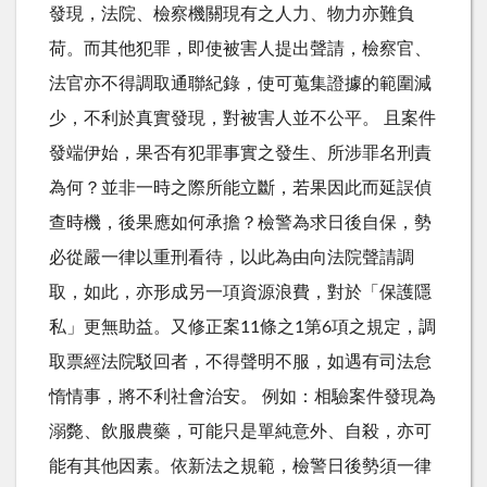
發現，法院、檢察機關現有之人力、物力亦難負
荷。而其他犯罪，即使被害人提出聲請，檢察官、
法官亦不得調取通聯紀錄，使可蒐集證據的範圍減
少，不利於真實發現，對被害人並不公平。 且案件
發端伊始，果否有犯罪事實之發生、所涉罪名刑責
為何？並非一時之際所能立斷，若果因此而延誤偵
查時機，後果應如何承擔？檢警為求日後自保，勢
必從嚴一律以重刑看待，以此為由向法院聲請調
取，如此，亦形成另一項資源浪費，對於「保護隱
私」更無助益。又修正案11條之1第6項之規定，調
取票經法院駁回者，不得聲明不服，如遇有司法怠
惰情事，將不利社會治安。 例如：相驗案件發現為
溺斃、飲服農藥，可能只是單純意外、自殺，亦可
能有其他因素。依新法之規範，檢警日後勢須一律