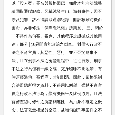
以「殺人案」罪名與規格因應，如此才能向法院聲
請調取通聯紀錄。又單純發生山、海難事件，因不
涉及犯罪，故不得調取通聯紀錄，貽誤救難時機而
害命，亦非修法「保障隱私權」所樂見。 三、關於
「不得作為偵審、審判、其他程序之證據或其他用
途」部分│無異開廉能政治之倒車。 對僅涉行政不
法之不肖官員，其惡性、惡行，並不亞於刑事不
法，且在刑事不法之蒐證過程中，往往行政、刑事
不法之行為僅有一線之隔，充斥曖昧不明地帶，有
時須經過偵、審程序，才能劃清。因此，嚴格限制
合法監聽所得之資料，不得用以糾舉、彈劾不肖官
員之行政不法行為，顯有失衡平及比例原則。且法
官審查認可條件之所謂關連性，為抽象不確定之概
念，法官裁量權過於空泛，益增偵辦刑事案件之不