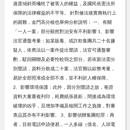
過度傾斜而犧牲了被害人的權益，及國民依憲法所
保障的法律權益的不平等。 針對修法後實務執行上
的困難，金門高分檢也舉例分析說明： 一、有關
「一人一案」部分顯然對治安有不利影響 1、影響
法官通盤考量：如某販毒、或詐欺集團共二十名嫌
疑人，依舊法以一案件提出聲請，法官可通盤審
酌，駁回關聯及必要性較弱之部分。若依新法需分
別聲請，資料分散成二十案，法官難以綜整考量，
易於全部照准或全部不准，並不利於人權保障。
2、影響環境保護：此外，因分別聲請之故，卷證
資料大量重複列印，耗費紙張甚鉅，間接成為環境
破壞的凶手，且增加準備及核閱工作之負擔，對審
查品質亦有不利影響。 3、影響偵辦集團犯罪：再
者，目前電話申請便易，一人多線（借名、人頭電