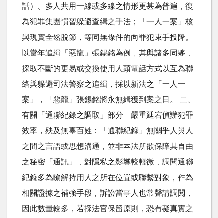
話）、多人共用一線或多線之情形更甚為普遍，復
為犯罪集團慣習躲避查緝之手法；「一人一案」核
與現實全然脫節，等同無條件的向罪犯束手投降。
以當年追緝「惡龍」張錫銘為例，其與諸多同夥，
採取不斷的更易或交換使用人頭電話方式以互為聯
絡與躲避司法警察之追緝，採以新法之「一人一
案」，「惡龍」張錫銘將永無緝獲到案之日。 二、
有關「通聯紀錄之調取」部分，嚴重延宕偵辦犯罪
效率，殃及無辜百姓：「通聯紀錄」無關乎人與人
之間之言語或思想溝通，並非本法所欲保障其自由
之秘密「通訊」，對隱私之影響較輕微，調閱通聯
紀錄多為瞭解持用人之所在位置或聯繫對象，作為
相關證據之補強手段，訴訟當事人也常聲請調閱，
因此數量較多，若採法官保留原則，恐有礙真實之