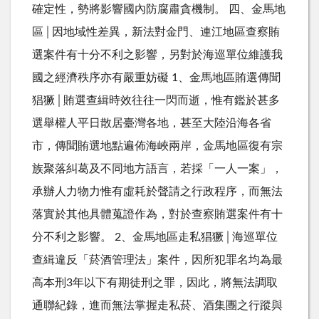
確定性，勢將影響國內防腐肅貪機制。 四、金馬地
區│因地域性差異，新法對金門、連江地區查察賄
選案件有十分不利之影響，另對於海巡單位維護我
國之經濟秩序亦有嚴重妨礙 1、金馬地區賄選傳聞
猖獗│賄選查緝時效往往一閃而逝，惟有鑑於甚多
選舉權人平日散居臺灣各地，甚至大陸沿海各省
市，傳聞賄選地點遍佈海峽兩岸，金馬地區復有宗
族聚落糾葛及不同地方語言，若採「一人一案」，
承辦人力物力惟有虛耗於聲請之行政程序，而無法
落實於其他具體蒐證作為，對於查察賄選案件有十
分不利之影響。 2、金馬地區走私猖獗│海巡單位
查緝違反「菸酒管理法」案件，因所犯罪名均為最
高本刑3年以下有期徒刑之罪，因此，將無法調取
通聯紀錄，進而無法掌握走私菸、酒集團之行蹤與