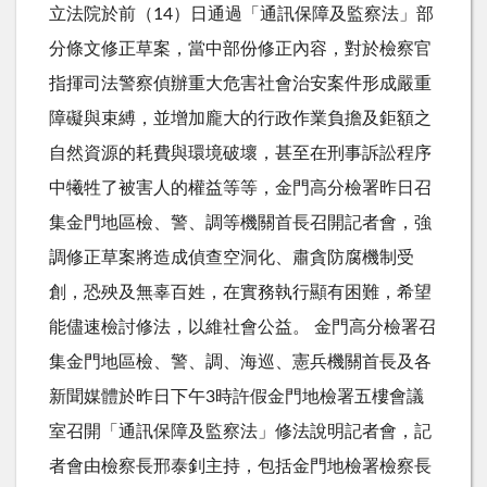
立法院於前（14）日通過「通訊保障及監察法」部
分條文修正草案，當中部份修正內容，對於檢察官
指揮司法警察偵辦重大危害社會治安案件形成嚴重
障礙與束縛，並增加龐大的行政作業負擔及鉅額之
自然資源的耗費與環境破壞，甚至在刑事訴訟程序
中犧牲了被害人的權益等等，金門高分檢署昨日召
集金門地區檢、警、調等機關首長召開記者會，強
調修正草案將造成偵查空洞化、肅貪防腐機制受
創，恐殃及無辜百姓，在實務執行顯有困難，希望
能儘速檢討修法，以維社會公益。 金門高分檢署召
集金門地區檢、警、調、海巡、憲兵機關首長及各
新聞媒體於昨日下午3時許假金門地檢署五樓會議
室召開「通訊保障及監察法」修法說明記者會，記
者會由檢察長邢泰釗主持，包括金門地檢署檢察長