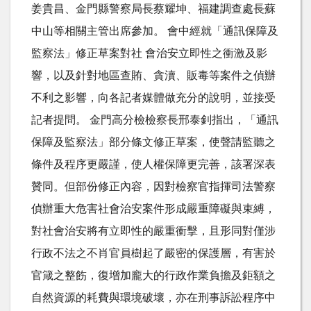
姜貴昌、金門縣警察局長蔡耀坤、福建調查處長蘇
中山等相關主管出席參加。 會中經就「通訊保障及
監察法」修正草案對社 會治安立即性之衝激及影
響，以及針對地區查賄、貪瀆、販毒等案件之偵辦
不利之影響，向各記者媒體做充分的說明，並接受
記者提問。 金門高分檢檢察長邢泰釗指出，「通訊
保障及監察法」部分條文修正草案，使聲請監聽之
條件及程序更嚴謹，使人權保障更完善，該署深表
贊同。但部份修正內容，因對檢察官指揮司法警察
偵辦重大危害社會治安案件形成嚴重障礙與束縛，
對社會治安將有立即性的嚴重衝擊，且形同對僅涉
行政不法之不肖官員樹起了嚴密的保護層，有害於
官箴之整飭，復增加龐大的行政作業負擔及鉅額之
自然資源的耗費與環境破壞，亦在刑事訴訟程序中