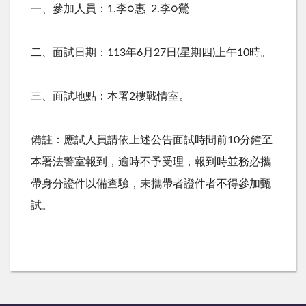
一、參加人員：
1.
李○惠
2.
李○鶯
二、面試日期：
113
年
6
月
27
日
(
星期四
)
上午
10
時。
三、面試地點：本署
2
樓戰情室。
備註：應試人員請依上述公告面試時間前
10
分鐘至
本署法警室報到，逾時不予受理，報到時並務必攜
帶身分證件以備查驗，未攜帶者證件者不得參加甄
試。