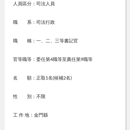
人員區分：司法人員
職 系：司法行政
職 稱：一、二、三等書記官
官等職等：委任第
4
職等至薦任第
9
職等
名 額：正取
1
名
(
候補
2
名
)
性 別：不限
工 作 地：金門縣