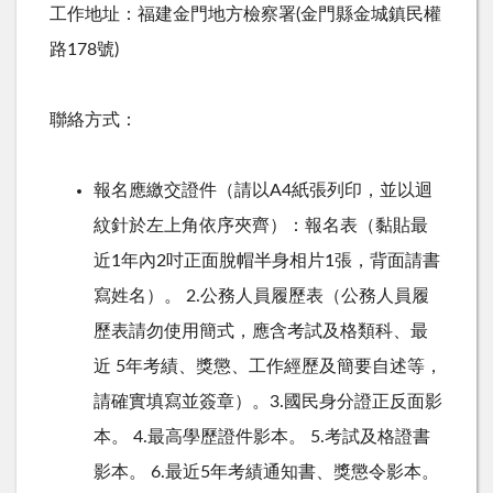
工作地址：福建金門地方檢察署
(
金門縣金城鎮民權
路
178
號
)
聯絡方式：
報名應繳交證件（請以
A4
紙張列印，並以迴
紋針於左上角依序夾齊）：
報名表（黏貼最
近
1
年內
2
吋正面脫帽半身相片
1
張，背面請書
寫姓名）。
2.
公務人員履歷表（公務人員履
歷表請勿使用簡式，應含考試及格類科、最
近
5
年考績、獎懲、工作經歷及簡要自述等，
請確實填寫並簽章）。
3.
國民身分證正反面影
本。
4.
最高學歷證件影本。
5.
考試及格證書
影本。
6.
最近
5
年考績通知書、獎懲令影本。