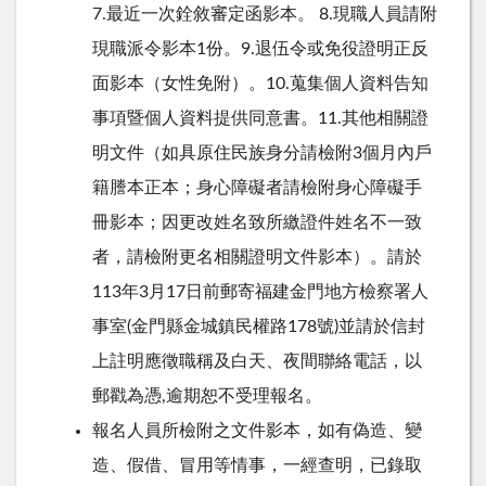
7.
最近一次銓敘審定函影本。
8.
現職人員請附
現職派令影本
1
份。
9.
退伍令或免役證明正反
面影本（女性免附）。
10.
蒐集個人資料告知
事項暨個人資料提供同意書。
11.
其他相關證
明文件（如具原住民族身分請檢附
3
個月內戶
籍謄本正本；身心障礙者請檢附身心障礙手
冊影本；因更改姓名致所繳證件姓名不一致
者，請檢附更名相關證明文件影本）。請於
113
年
3
月
17
日前郵寄福建金門地方檢察署人
事室
(
金門縣金城鎮民權路
178
號
)
並請於信封
上註明應徵職稱及白天、夜間聯絡電話，以
郵戳為憑
,
逾期恕不受理報名。
報名人員所檢附之文件影本，如有偽造、變
造、假借、冒用等情事，一經查明，已錄取