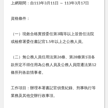
上網期間：自
113
年
3
月
11
日 ～
113
年
3
月
17
日
資格條件：
（一）現敘合格實授委任第
3
職等以上並曾任法院
或檢察署委任書記官
1.5
年以上之公務人員。
（二）無公務人員任用法第
26
條、第
28
條第
1
項各
款所定不得任用為公務人員及公務人員陞遷法第
12
條所列各款情事者。
工作項目：辦理本署書記官偵查紀錄、刑事執行等
業務及其他交辦行政事項。