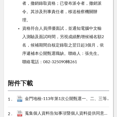
者，撤銷錄取資格；已發布派令者，撤銷派
令。其涉及刑事責任者，移送檢察機關辦
理。
資格符合人員擇優面試，並通知電腦中文輸
入測驗及面試時間，另視成績酌增候補名額
2
名，候補期間自核定錄取之翌日起
3
個月，依
序遞補本公開甄選職缺。聯絡人：張先生。
聯絡電話：
082-325090
轉
261
附件下載
金門地檢-113年第1次公開甄選一、二、三等書記官報名表.odt
蒐集個人資料告知事項暨個人資料提供同意書.pdf