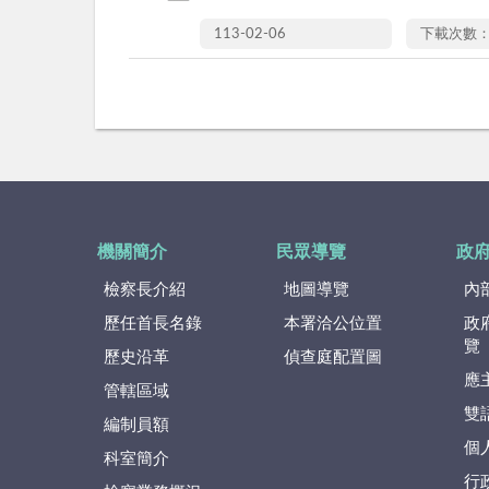
113-02-06
下載次數：
機關簡介
民眾導覽
政
檢察長介紹
地圖導覽
內
歷任首長名錄
本署洽公位置
政
覽
歷史沿革
偵查庭配置圖
應
管轄區域
雙
編制員額
個
科室簡介
行