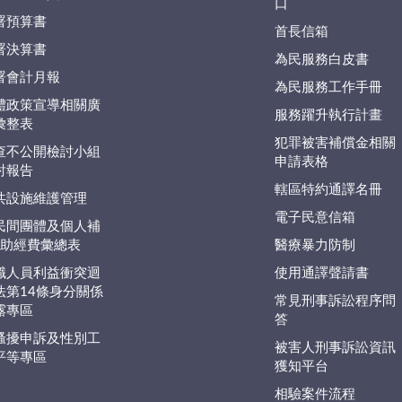
口
署預算書
首長信箱
署決算書
為民服務白皮書
署會計月報
為民服務工作手冊
體政策宣導相關廣
服務躍升執行計畫
彙整表
犯罪被害補償金相關
查不公開檢討小組
申請表格
討報告
轄區特約通譯名冊
共設施維護管理
電子民意信箱
民間團體及個人補
捐)助經費彙總表
醫療暴力防制
職人員利益衝突迴
使用通譯聲請書
法第14條身分關係
常見刑事訴訟程序問
露專區
答
騷擾申訴及性別工
被害人刑事訴訟資訊
平等專區
獲知平台
相驗案件流程