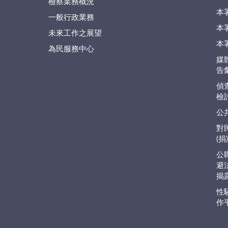
檢察業務概況
本
一般行政業務
本
未來工作之展望
本
為民服務中心
媒
告
偵
檢
公
對
(
公
避
揭
性
作