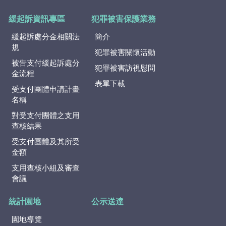
緩起訴資訊專區
犯罪被害保護業務
緩起訴處分金相關法
簡介
規
犯罪被害關懷活動
被告支付緩起訴處分
犯罪被害訪視慰問
金流程
表單下載
受支付團體申請計畫
名稱
對受支付團體之支用
查核結果
受支付團體及其所受
金額
支用查核小組及審查
會議
統計園地
公示送達
園地導覽