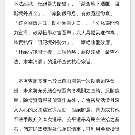
不法組織、杜絕暴力賭盤」、「嚴查地下通匯、阻
斷境外資金」、「嚴防假訊息、有效蒐證徹查」、
「統合警政戶政、防杜幽靈人口」、「公私部門齊
力宣導、鼓勵檢舉妨害選舉」六大具體策進作為，
確實執行「阻絕境外勢力」、「斷絕賭盤效應」、
「杜絕假訊息干擾」三項策略，藉以達成「嚴查不
法、肅本清源」的選舉查察核心宗旨。
本署查賄團隊已於日前召開第一次期前策略會
議，未來將充分結合轄區內各機關之查賄、反賄能
量，除情資蒐報及偵查作為外，亦會搭配活潑且深
入人心的反賄選宣導活動，阻絕賄選、暴力或其他
不法手段介入本次選舉。公平選舉為民主法治之基
石，倘若民眾發現疑似賄選情事，可利用免費檢舉