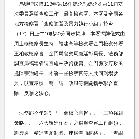
為辦理民國113年第16任總統副總統及第11屆立
法委員選舉查察工作，最高檢察署、本署及全國各
地方檢察署「查察賄選及暴力執行小組」於今
（17）日上午10點30分同步揭牌。本署揭牌儀式由
周士榆檢察長主持，福建高等檢察署金門檢察分署
王柏敦檢察官、金門縣警察局盧廷彰局長、法務部
調查局福建省調查處林政賢秘書、金門縣政府政風
處陳宗強處長、本署主任檢察官等人共同到場參
與，以宣示檢、警、調、政風等機關攜手聯合查
賄、反賄之決心。
法務部今年頒訂「一個核心宗旨」、「三項強韌
策略」、「六大策進作為」之選舉查察工作綱領，
將透過「精進查賄制暴、建構查賄網絡」、「查緝