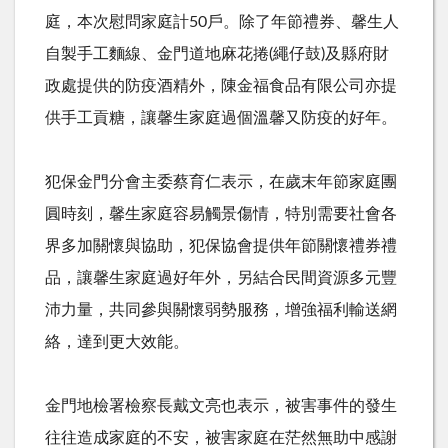
庭，本次慰問家庭計
50
戶。除了年節禮券、馨生人
自製手工麵線、金門道地麻花捲
(
繩仔鼓
)
及縣府財
政處提供的防疫酒精外，陳金福食品有限公司亦提
供手工貢糖，讓馨生家庭過個溫馨又防疫的好年。
犯保金門分會主委蔡育仁表示，在歲末年節家庭團
圓時刻，馨生家庭容易觸景傷情，特別需要社會各
界多加關懷與協助，犯保協會提供年節關懷禮券禮
品，讓馨生家庭過好年外，另結合民間資源多元豐
沛力量，共同參與關懷弱勢服務，增強福利輸送網
絡，達到更大效能。
金門地檢署檢察長戴文亮也表示，被害事件的發生
往往造成家庭的不安，被害家庭在茫然無助中感謝