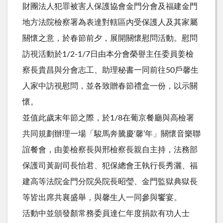
財團法人犯罪被害人保護協會金門分會及福建金門
地方法院檢察署為表達對轄區內受保護人及其家屬
關懷之意，於春節前夕，展開關懷慰問活動。慰問
訪視活動於1/2-1/7日由本分會榮譽主任委員姜檢
察長貴昌與分會志工、助理秘書一同前往50戶馨生
人家中訪視慰問，並各致贈春節禮盒一份，以示關
懷。
並值此歲末年節之際，於1/8在葡京餐廳與高檢署
共同規劃辦理一場「駿馬奔騰慶‘馨’年」關懷音樂聯
誼餐會，由姜檢察長與邢檢察長親自主持，法務部
保護司黃副司長怡君、犯保總會王執行長秀灑、福
建高等法院金門分院吳院長昭瑩、金門監獄典獄長
等皆出席共襄盛舉，與馨生人一同參與饗宴。
活動中並頒發顏常務委員達仁年度捐款有功人士