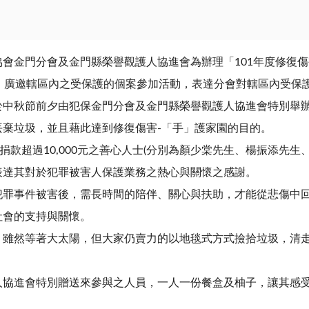
會金門分會及金門縣榮譽觀護人協進會為辦理「101年度修復
，廣邀轄區內之受保護的個案參加活動，表達分會對轄區內受保
於中秋節前夕由犯保金門分會及金門縣榮譽觀護人協進會特別舉
棄垃圾，並且藉此達到修復傷害-「手」護家園的目的。
捐款超過10,000元之善心人士(分別為顏少棠先生、楊振添先
表達其對於犯罪被害人保護業務之熱心與關懷之感謝。
犯罪事件被害後，需長時間的陪伴、關心與扶助，才能從悲傷中
社會的支持與關懷。
，雖然等著大太陽，但大家仍賣力的以地毯式方式撿拾垃圾，清
人協進會特別贈送來參與之人員，一人一份餐盒及柚子，讓其感