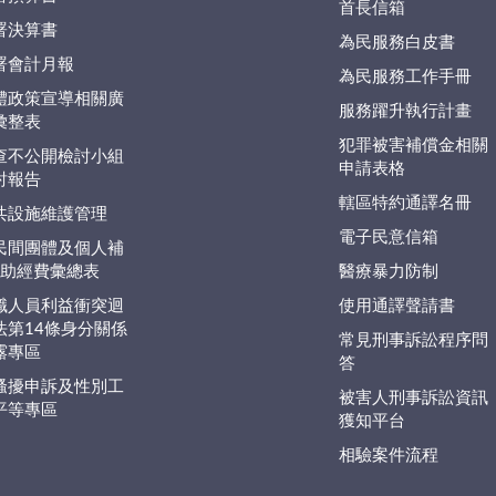
首長信箱
署決算書
為民服務白皮書
署會計月報
為民服務工作手冊
體政策宣導相關廣
服務躍升執行計畫
彙整表
犯罪被害補償金相關
查不公開檢討小組
申請表格
討報告
轄區特約通譯名冊
共設施維護管理
電子民意信箱
民間團體及個人補
捐)助經費彙總表
醫療暴力防制
職人員利益衝突迴
使用通譯聲請書
法第14條身分關係
常見刑事訴訟程序問
露專區
答
騷擾申訴及性別工
被害人刑事訴訟資訊
平等專區
獲知平台
相驗案件流程