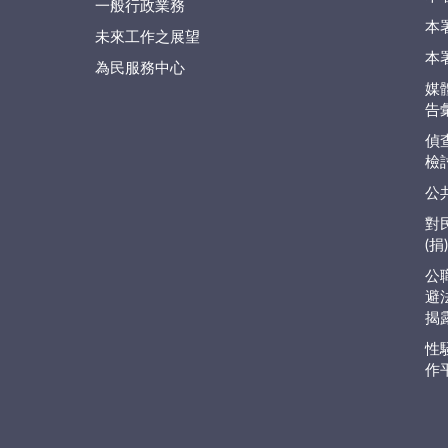
一般行政業務
本
未來工作之展望
本
為民服務中心
媒
告
偵
檢
公
對
(
公
避
揭
性
作