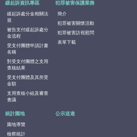
緩起訴資訊專區
犯罪被害保護業務
緩起訴處分金相關法
簡介
規
犯罪被害關懷活動
被告支付緩起訴處分
犯罪被害訪視慰問
金流程
表單下載
受支付團體申請計畫
名稱
對受支付團體之支用
查核結果
受支付團體及其所受
金額
支用查核小組及審查
會議
統計園地
公示送達
園地導覽
檢察統計