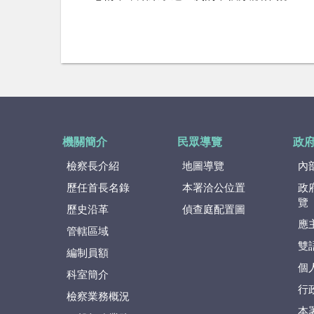
機關簡介
民眾導覽
政
檢察長介紹
地圖導覽
內
歷任首長名錄
本署洽公位置
政
覽
歷史沿革
偵查庭配置圖
應
管轄區域
雙
編制員額
個
科室簡介
行
檢察業務概況
本