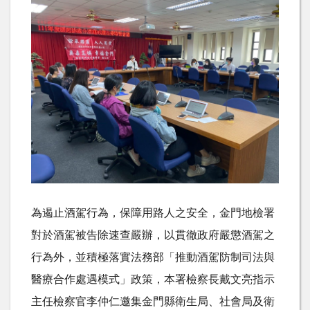
為遏止酒駕行為，保障用路人之安全，金門地檢署
對於酒駕被告除速查嚴辦，以貫徹政府嚴懲酒駕之
行為外，並積極落實法務部「推動酒駕防制司法與
醫療合作處遇模式」政策，本署檢察長戴文亮指示
主任檢察官李仲仁邀集金門縣衛生局、社會局及衛