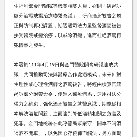
生福利部金門醫院等機關相關人員，召開「緩起訴
處分酒癮戒癮治療聯繫會議」，研商酒駕被告之矯
正與防制再犯課題，期透過司法力量監督酒駕被告
接受醫院戒癮治療，以戒除酒癮，進而杜絕酒駕再
犯情事之發生。
本署於
111
年
4
月
19
日與金門醫院開會研議達成共
識，共同推動司法與醫療合作處遇模式，未來針對
生理性或心理性酒癮之酒駕被告，將經由檢察官緩
起訴處分附帶命令，使進入醫療體系，運用司法公
權力之約束，強化酒駕被告之就醫意識，期能從根
本解決酒駕問題，進而達到降低酒精相關之危害及
犯罪。金門地檢署在此呼籲民眾嚴守「
開車不喝酒
喝酒不開車」，以免因心存僥倖而觸法，另方面期