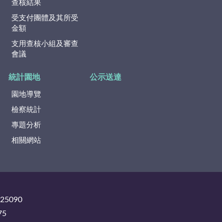
查核結果
受支付團體及其所受
金額
支用查核小組及審查
會議
統計園地
公示送達
園地導覽
檢察統計
專題分析
相關網站
325090
75