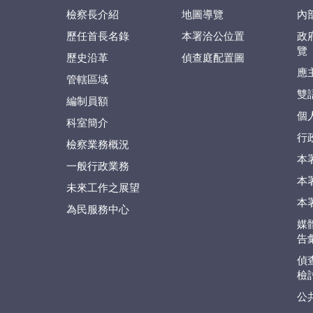
檢察長介紹
地圖導覽
內
歷任首長名錄
本署洽公位置
政
覽
歷史沿革
偵查庭配置圖
應
管轄區域
雙
編制員額
個
科室簡介
行
檢察業務概況
本
一般行政業務
本
未來工作之展望
本
為民服務中心
媒
告
偵
檢
公