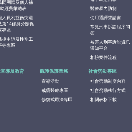
民間團體及個人補
捐)助經費彙總表
醫療暴力防制
職人員利益衝突迴
使用通譯聲請書
法第14條身分關係
常見刑事訴訟程序問
露專區
答
騷擾申訴及性別工
被害人刑事訴訟資訊
平等專區
獲知平台
相驗案件流程
律宣導及教育
觀護保護業務
社會勞動專區
宣導活動
社會勞動制度內容
戒癮醫療專區
社會勞動執行方式
修復式司法專區
相關表格下載