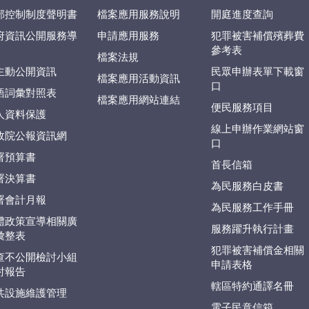
部控制制度聲明書
檔案應用服務說明
開庭進度查詢
府資訊公開服務導
申請應用服務
犯罪被害補償殯葬費
參考表
檔案法規
主動公開資訊
民眾申辦表單下載窗
檔案應用活動資訊
口
語詞彙對照表
檔案應用網站連結
便民服務項目
人資料保護
線上申辦作業網站窗
政院公報資訊網
口
署預算書
首長信箱
署決算書
為民服務白皮書
署會計月報
為民服務工作手冊
體政策宣導相關廣
服務躍升執行計畫
彙整表
犯罪被害補償金相關
查不公開檢討小組
申請表格
討報告
轄區特約通譯名冊
共設施維護管理
電子民意信箱