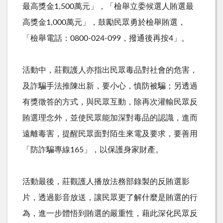
最高獎金
1,500
萬元」，「檢舉立委候選人賄選最
高獎金
1,000
萬元」，鼓勵民眾勇於檢舉賄選，
「檢舉電話：
0800-024-099
，撥通後再按
4
」。
活動中，莊觀護人亦指出民眾毒品對社會的危害，
及詐騙手法推陳出新，要小心，慎防被騙；另透過
有獎徵答的方式，與民眾互動，除再次灌輸民眾反
賄選理念外，並使民眾能加深對毒品的認識，進而
遠離毒害，提醒民眾面對陌生來電及要求，要善用
「防詐騙專線
165
」，以保護身家財產。
活動最後，莊觀護人播放法務部錄製的反賄選影
片，透過影音放送，讓民眾更了解什麼是賄選的行
為，進一步體悟到賄選的嚴重性，藉此深化民眾反