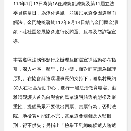
113年
1
月
13
日為第
16
任總統副總統及第
11
屆立法
委員選舉日，為淨化選風，並讓民眾避免因選舉而
觸法，金門地檢署於
112
年
8
月
14
日結合金門縣金湖
鎮下莊社區發展協會進行反賄選、反毒及防詐騙宣
導。
本署遵照法務部頒行之辦理反賄選宣導活動參考指
引，深入社區、鄰里，以小型，面對面宣講為辦理
原則。在協會薛逸璞理事長的支持下，邀集村民約
30
人在社區活動中心，進行一場法治教育饗宴。莊
雅晴觀護人首先向與會的民眾說明賄選的態樣及嚴
重性，提醒民眾不要做出買票、賣票行為，否則法
院、地檢署可能跑不完，甚至還要罰錢及入監服
刑，得不償失；另指出「檢舉正副總統候選人賄選