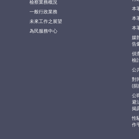
檢察業務概況
本
一般行政業務
本
未來工作之展望
本
為民服務中心
媒
告
偵
檢
公
對
(
公
避
揭
性
作