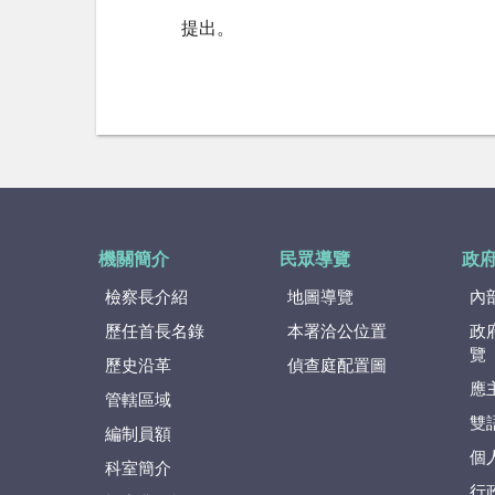
提出。
機關簡介
民眾導覽
政
檢察長介紹
地圖導覽
內
歷任首長名錄
本署洽公位置
政
覽
歷史沿革
偵查庭配置圖
應
管轄區域
雙
編制員額
個
科室簡介
行