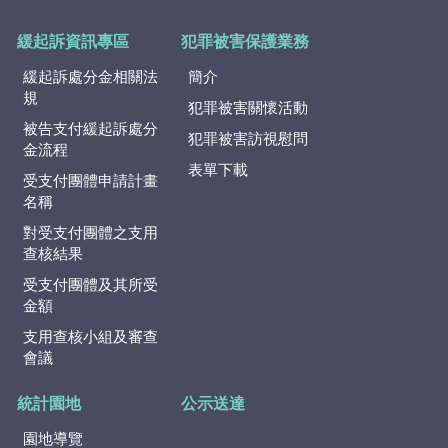
緩起訴資訊專區
犯罪被害保護業務
緩起訴處分金相關法
簡介
規
犯罪被害關懷活動
被告支付緩起訴處分
犯罪被害訪視慰問
金流程
表單下載
受支付團體申請計畫
名稱
對受支付團體之支用
查核結果
受支付團體及其所受
金額
支用查核小組及審查
會議
統計園地
公示送達
園地導覽