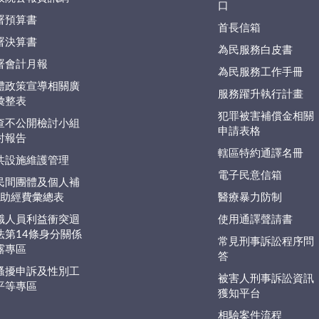
口
署預算書
首長信箱
署決算書
為民服務白皮書
署會計月報
為民服務工作手冊
體政策宣導相關廣
服務躍升執行計畫
彙整表
犯罪被害補償金相關
查不公開檢討小組
申請表格
討報告
轄區特約通譯名冊
共設施維護管理
電子民意信箱
民間團體及個人補
捐)助經費彙總表
醫療暴力防制
職人員利益衝突迴
使用通譯聲請書
法第14條身分關係
常見刑事訴訟程序問
露專區
答
騷擾申訴及性別工
被害人刑事訴訟資訊
平等專區
獲知平台
相驗案件流程