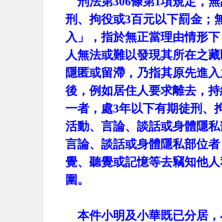
刑法第
306
條第
1
項規定，無
刑、拘役或
3
百元以下罰金；
入」，指於無正當理由情形下
人無法或難以發現其所在之藏
隱匿或留滯，乃指其原先進入
後，例如居住人要求離去，持
一者，處
3
年以下有期徒刑、
活動、言論、談話或身體隱私
言論、談話或身體隱私部位者
覺、聽覺或記憶等去竊知他人
圍。
本件小明及小華既已分居，