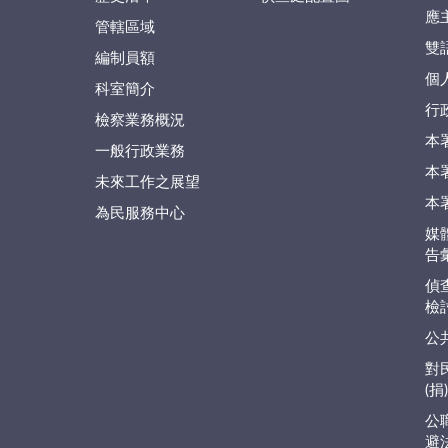
應
管轄區域
雙
編制員額
個
科室簡介
行
檢察業務概況
本
一般行政業務
本
未來工作之展望
本
為民服務中心
媒
告
偵
檢
公
對
(
公
避