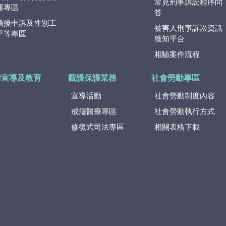
常見刑事訴訟程序問
露專區
答
騷擾申訴及性別工
被害人刑事訴訟資訊
平等專區
獲知平台
相驗案件流程
律宣導及教育
觀護保護業務
社會勞動專區
宣導活動
社會勞動制度內容
戒癮醫療專區
社會勞動執行方式
修復式司法專區
相關表格下載