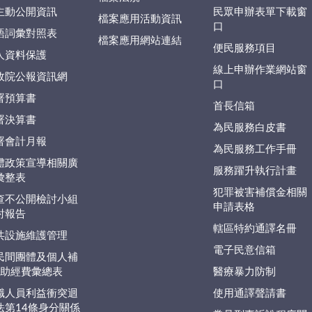
主動公開資訊
民眾申辦表單下載窗
檔案應用活動資訊
口
語詞彙對照表
檔案應用網站連結
便民服務項目
人資料保護
線上申辦作業網站窗
政院公報資訊網
口
署預算書
首長信箱
署決算書
為民服務白皮書
署會計月報
為民服務工作手冊
體政策宣導相關廣
服務躍升執行計畫
彙整表
犯罪被害補償金相關
查不公開檢討小組
申請表格
討報告
轄區特約通譯名冊
共設施維護管理
電子民意信箱
民間團體及個人補
捐)助經費彙總表
醫療暴力防制
職人員利益衝突迴
使用通譯聲請書
法第14條身分關係