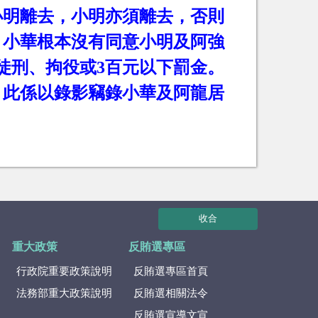
小明離去，小明亦須離去，否則
，小華根本沒有同意小明及阿強
徒刑、拘役或
3
百元以下罰金。
，此係以錄影竊錄小華及阿龍居
收合
重大政策
反賄選專區
行政院重要政策說明
反賄選專區首頁
法務部重大政策說明
反賄選相關法令
反賄選宣導文宣