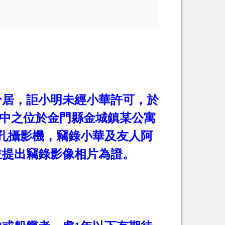
分居，詎小明未經小華許可，於
中之位於金門縣金城鎮某公寓
孔攝影機，竊錄小華及友人阿
並提出竊錄影像相片為證。