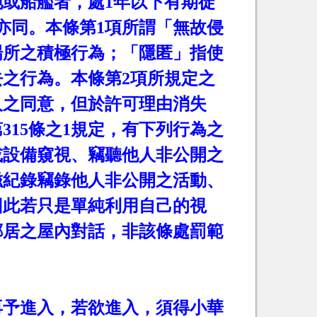
地或船艦者，處
1
年以下有期徒
亦同。本條第
1
項所謂「無故侵
場所之積極行為；「隱匿」指使
去之行為。本條第
2
項所規定之
人之同意，但於許可理由消失
第
315
條之
1
規定，有下列行為之
或設備窺視、竊聽他人非公開之
磁紀錄竊錄他人非公開之活動、
因此若只是單純利用自己的視
鄰居之屋內對話，非該條處罰範
再予進入，若欲進入，須得小華