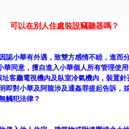
可以在別人住處裝設竊聽器嗎？
因認小華有外遇，致雙方感情不睦，進而
小華同意，擅自進入小華個人所有管理使用
該址客廳電視機內及臥室冷氣機內，裝置針
明即對小華及阿龍涉及通姦罪提起告訴，
無觸犯法律？