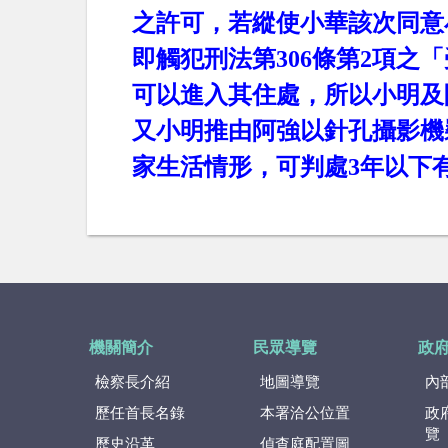
之許可，若縱使小華該次同意
即觸犯刑法第
306
條第
2
項之「
可以進入其住處，所以小明及
又小明推由阿強以針孔攝影機
家生活情形，可判處
3
年以下
機關簡介
民眾導覽
政
檢察長介紹
地圖導覽
內
歷任首長名錄
本署洽公位置
政
覽
歷史沿革
偵查庭配置圖