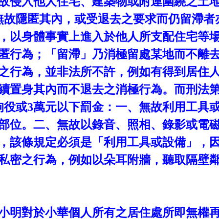
故侵入他人住宅、建築物或附連圍繞之土
無故隱匿其內，或受退去之要求而仍留滯者
，以身體事實上進入於他人所支配住宅等
匿行為；「留滯」乃消極留處某地而不離
之行為，並非法所不許，例如有得到居住
續置身其內而不退去之消極行為。而刑法
拘役或
3
萬元以下罰金：一、無故利用工具
部位。二、無故以錄音、照相、錄影或電
，該條規定必須是「利用工具或設備」，
私密之行為，例如以朵耳附牆，聽取隔壁
小明對於小華個人所有之居住處所即無權