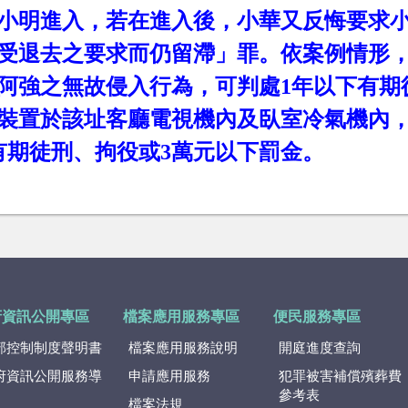
小明進入，若在進入後，小華又反悔要求
受退去之要求而仍留滯」罪。依案例情形
阿強之無故侵入行為，可判處
1
年以下有期
裝置於該址客廳電視機內及臥室冷氣機內
有期徒刑、拘役或
3
萬元以下罰金。
府資訊公開專區
檔案應用服務專區
便民服務專區
部控制制度聲明書
檔案應用服務說明
開庭進度查詢
府資訊公開服務導
申請應用服務
犯罪被害補償殯葬費
參考表
檔案法規