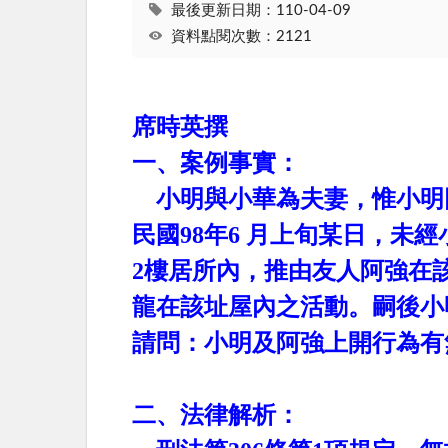
最後更新日期：110-04-09
資料點閱次數：2121
席時英撰
一、案例事實：
小明與小華為夫妻，惟小明
民國
98
年
6
月上旬某日，未經
2
樓居所內，推由友人阿強在
龍在該址屋內之活動。嗣後小
請問：小明及阿強上開行為有
二、法律解析：