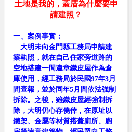
土地是我的，蓋厝為什麼要申
請建照？
一、案例事實：
大明未向金門縣工務局申請建
築執照，就在自己住家旁道路的
空地搭建一間違章鐵皮屋作為倉
庫使用，經工務局於民國
97
年
3
月
間查報，並於同年
5
月間依法強制
拆除。之後，雖鐵皮屋經強制拆
除，大明仍心存僥倖，在原址以
鐵架、金屬等材質搭蓋廁所、廚
房等違章建築物，經民眾向工務