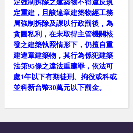
定強制拆除之建築物不得違反規
定重建，且該違章建築物經工務
局強制拆除及課以行政罰後，為
貪圖私利，在未取得主管機關核
發之建築執照情形下，仍擅自重
建違章建築物，其行為係犯建築
法第
95
條之違法重建罪，依法可
處
1
年以下有期徒刑、拘役或科或
並科新台幣
30
萬元以下罰金。