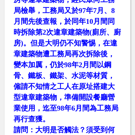
局檢舉，工務局又於
97
年
7
月、
8
月間先後查報，於同年
10
月間同
時拆除第
2
次違章建築物
(
廁所、廚
房
)
。但是大明仍不知警惕，在違
章建築物遭工務局再次拆除後，
變本加厲，仍於
98
年
2
月間以鋼
骨、鐵板、鐵架、水泥等材質，
僱請不知情之工人在原址搭建大
型違章建築物，準備開設餐廳營
業使用，迄至
98
年
6
月間為工務局
再行查獲。
請問：大明是否觸法？須受到何