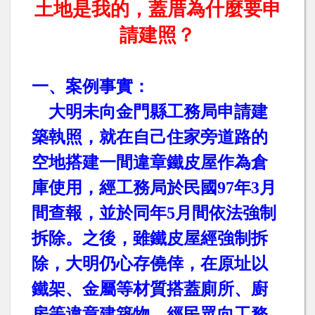
土地是我的，蓋厝為什麼要申
請建照？
一、案例事實：
大明未向金門縣工務局申請建
築執照，就在自己住家旁道路的
空地搭建一間違章鐵皮屋作為倉
庫使用，經工務局於民國
97
年
3
月
間查報，並於同年
5
月間依法強制
拆除。之後，雖鐵皮屋經強制拆
除，大明仍心存僥倖，在原址以
鐵架、金屬等材質搭蓋廁所、廚
房等違章建築物，經民眾向工務