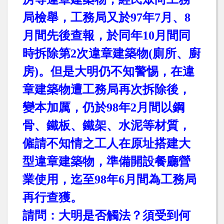
局檢舉，工務局又於
97
年
7
月、
8
月間先後查報，於同年
10
月間同
時拆除第
2
次違章建築物
(
廁所、廚
房
)
。但是大明仍不知警惕，在違
章建築物遭工務局再次拆除後，
變本加厲，仍於
98
年
2
月間以鋼
骨、鐵板、鐵架、水泥等材質，
僱請不知情之工人在原址搭建大
型違章建築物，準備開設餐廳營
業使用，迄至
98
年
6
月間為工務局
再行查獲。
請問：大明是否觸法？須受到何