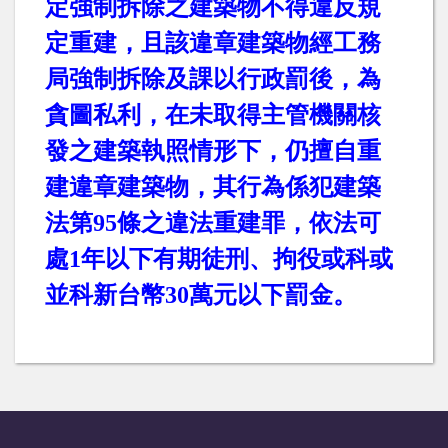
定強制拆除之建築物不得違反規
定重建，且該違章建築物經工務
局強制拆除及課以行政罰後，為
貪圖私利，在未取得主管機關核
發之建築執照情形下，仍擅自重
建違章建築物，其行為係犯建築
法第
95
條之違法重建罪，依法可
處
1
年以下有期徒刑、拘役或科或
並科新台幣
30
萬元以下罰金。