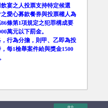
用飲宴之人投票支持特定候選
付之愛心募款餐券與投票權人為
第
86
條第
1
項規定之犯罪構成要
000
萬元以下罰金。
絡，行為分擔，則甲、乙即為投
時，每
1
檢舉案件給與獎金
1500
。
收合