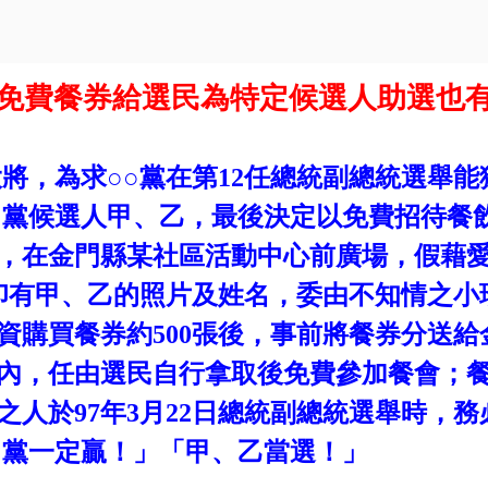
免費餐券給選民為特定候選人助選也
將，為求○○黨在第
12
任總統副總統選舉能
○黨候選人甲、乙，最後決定以免費招待餐
，在金門縣某社區活動中心前廣場，假藉
印有甲、乙的照片及姓名，委由不知情之小
資購買餐券約
500
張後，事前將餐券分送給
內，任由選民自行拿取後免費參加餐會；
之人於
97
年
3
月
22
日總統副總統選舉時，務
○黨一定贏！」「甲、乙當選！」