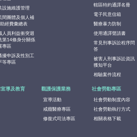
轄區特約通譯名冊
共設施維護管理
電子民意信箱
民間團體及個人補
捐)助經費彙總表
醫療暴力防制
職人員利益衝突迴
使用通譯聲請書
法第14條身分關係
常見刑事訴訟程序問
露專區
答
騷擾申訴及性別工
被害人刑事訴訟資訊
平等專區
獲知平台
相驗案件流程
律宣導及教育
觀護保護業務
社會勞動專區
宣導活動
社會勞動制度內容
戒癮醫療專區
社會勞動執行方式
修復式司法專區
相關表格下載