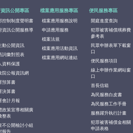
府資訊公開專區
檔案應用服務專區
便民服務專區
部控制制度聲明書
檔案應用服務說明
開庭進度查詢
府資訊公開服務導
申請應用服務
犯罪被害補償殯葬費
參考表
檔案法規
主動公開資訊
民眾申辦表單下載窗
檔案應用活動資訊
口
語詞彙對照表
檔案應用網站連結
便民服務項目
人資料保護
線上申辦作業網站窗
政院公報資訊網
口
署預算書
首長信箱
署決算書
為民服務白皮書
署會計月報
為民服務工作手冊
體政策宣導相關廣
服務躍升執行計畫
彙整表
犯罪被害補償金相關
查不公開檢討小組
申請表格
討報告