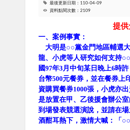
最後更新日期：110-04-09
資料點閱次數：2109
提供
一、案例事實：
大明是○○黨金門地區輔選大
龍、小虎等人研究如何支持○
國
97
年
3
月中旬某日晚上
6
時許
台幣
500
元餐券，並在餐券上
資購買餐券
1000
張，小虎亦出
是放置在甲、乙後援會辦公室
到場發表競選演說，並請在場
酒酣耳熱下，激情大喊：「○