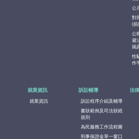
公
對
(
公
避
揭
性
作
就業資訊
訴訟輔導
法
就業資訊
訴訟程序介紹及輔導
書狀範例及司法狀紙
規則
為民服務工作流程圖
刑事保證金單一窗口