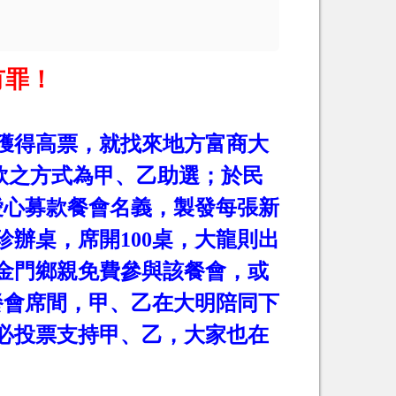
有罪！
獲得高票，就找來地方富商大
飲之方式為甲、乙助選；於民
愛心募款餐會名義，製發每張新
珍辦桌，席開
100
桌，大龍則出
金門鄉親免費參與該餐會，或
餐會席間，甲、乙在大明陪同下
必投票支持甲、乙，大家也在