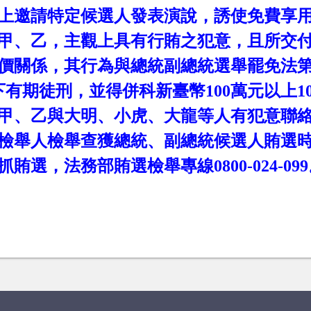
上邀請特定候選人發表演說，誘使免費享
甲、乙，主觀上具有行賄之犯意，且所交
價關係，其行為與總統副總統選舉罷免法
下有期徒刑，並得併科新臺幣
100
萬元以上
1
甲、乙與大明、小虎、大龍等人有犯意聯
檢舉人檢舉查獲總統、副總統候選人賄選
抓賄選，法務部賄選檢舉專線
0800-024-099