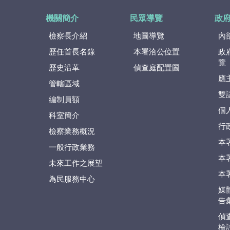
機關簡介
民眾導覽
政
檢察長介紹
地圖導覽
內
歷任首長名錄
本署洽公位置
政
覽
歷史沿革
偵查庭配置圖
應
管轄區域
雙
編制員額
個
科室簡介
行
檢察業務概況
本
一般行政業務
本
未來工作之展望
本
為民服務中心
媒
告
偵
檢