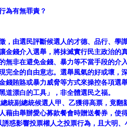
行為有無罪責？
徵，由選民評斷候選人的才德、品行、學
讓金錢介入選舉，將抹滅實行民主政治的
的無非在避免金錢、暴力等不當手段的介
現完全的自由意志。選舉風氣的好或壞，
金錢賄賂或暴力威脅等方式來操控各項選
黑道漂白的工具」，非全體選民之福。
黨總統副總統候選人甲、乙獲得高票，竟翻
人藉由舉辦愛心募款餐會時贈送餐券，使
以誘惑影響投票權人之投票行為，且大明、