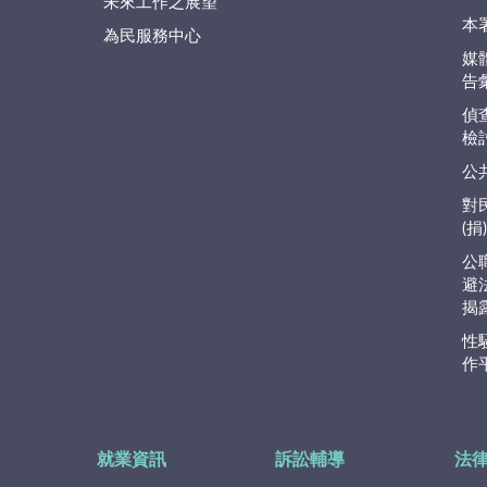
未來工作之展望
本
為民服務中心
媒
告
偵
檢
公
對
(
公
避
揭
性
作
就業資訊
訴訟輔導
法