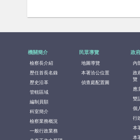
機關簡介
民眾導覽
政
檢察長介紹
地圖導覽
內
歷任首長名錄
本署洽公位置
政
覽
歷史沿革
偵查庭配置圖
應
管轄區域
雙
編制員額
個
科室簡介
行
檢察業務概況
本
一般行政業務
本