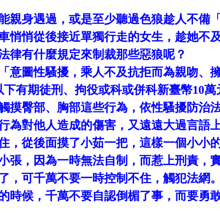
能親身遇過，或是至少聽過色狼趁人不備
車悄悄從後接近單獨行走的女生，趁她不
法律有什麼規定來制裁那些惡狼呢？
「意圖性騷擾，乘人不及抗拒而為親吻、
以下有期徒刑、拘役或科或併科新臺幣
10
萬
觸摸臀部、胸部這些行為，依性騷擾防治
行為對他人造成的傷害，又遠遠大過言語
住，從後面摸了小茹一把，這樣一個小小
小張，因為一時無法自制，而惹上刑責，
了，可千萬不要一時控制不住，觸犯法網
的時候，千萬不要自認倒楣了事，而要勇