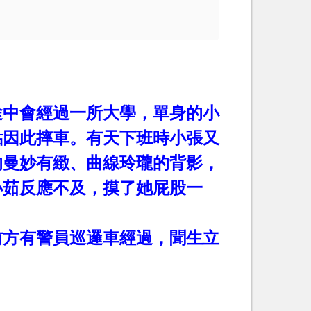
途中會經過一所大學，單身的小
點因此摔車。有天下班時小張又
的曼妙有緻、曲線玲瓏的背影，
小茹反應不及，摸了她屁股一
前方有警員巡邏車經過，聞生立