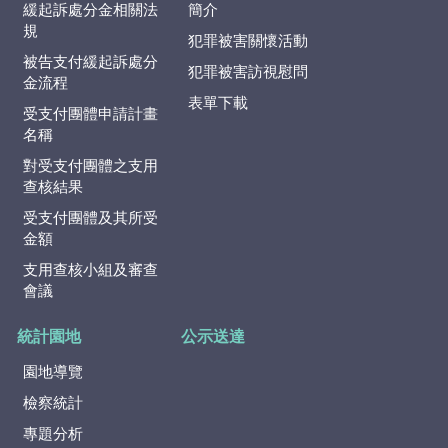
緩起訴處分金相關法
簡介
規
犯罪被害關懷活動
被告支付緩起訴處分
犯罪被害訪視慰問
金流程
表單下載
受支付團體申請計畫
名稱
對受支付團體之支用
查核結果
受支付團體及其所受
金額
支用查核小組及審查
會議
統計園地
公示送達
園地導覽
檢察統計
專題分析