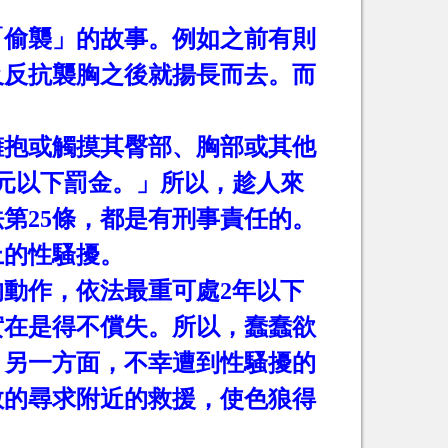
「偷襲」的故事。例如之前有則
及反抗襲胸之後就揚長而去。而
擁抱或觸摸其臀部、胸部或其他
元以下罰金。」所以，趁人來
法第
25
條，都是有刑事責任的。
上的性騷擾。
的動作，依法最重可處
2
年以下
實在是得不償失。所以，蠢蠢欲
。另一方面，不幸遭到性騷擾的
敢的尋求附近的救援，使色狼得