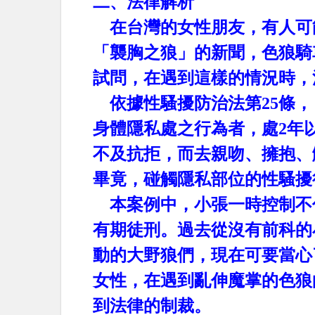
二、法律解析
在台灣的女性朋友，有人可
「襲胸之狼」的新聞，色狼騎
試問，在遇到這樣的情況時，
依據性騷擾防治法第
25
條，
身體隱私處之行為者，處
2
年
不及抗拒，而去親吻、擁抱、
畢竟，碰觸隱私部位的性騷擾
本案例中，小張一時控制不
有期徒刑。過去從沒有前科的
動的大野狼們，現在可要當心
女性，在遇到亂伸魔掌的色狼
到法律的制裁。