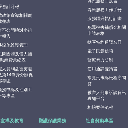
為民服務白皮書
署會計月報
為民服務工作手冊
體政策宣導相關廣
服務躍升執行計畫
彙整表
犯罪被害補償金相關
查不公開檢討小組
申請表格
討報告
轄區特約通譯名冊
共設施維護管理
電子民意信箱
民間團體及個人補
捐)助經費彙總表
醫療暴力防制
職人員利益衝突迴
使用通譯聲請書
法第14條身分關係
常見刑事訴訟程序問
露專區
答
騷擾申訴及性別工
被害人刑事訴訟資訊
平等專區
獲知平台
相驗案件流程
律宣導及教育
觀護保護業務
社會勞動專區