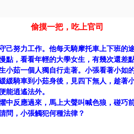
偷摸一把，吃上官司
守己努力工作。他每天騎摩托車上下班的
慢點，看看年輕的大學女生，有幾次還差
生小茹一個人獨自行走著。小張看著小如
緩緩騎車到小茹身後，見四下無人，趁著
便能逍遙法外。
懼中反應過來，馬上大聲叫喊色狼，碰巧
請問，小張觸犯何種法律？