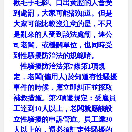
歡毛手毛腳、口出黃腔的人會受
到處罰，大家可能都知道。但是
大家可能比較沒注意的是，不只
是亂來的人受到該法處罰，連公
司老闆、或機關單位，也同時受
到性騷擾防治法的規範唷。
性騷擾防治法第
7
條第
1
項規
定，老闆
(
僱用人
)
於知道有性騷擾
事件的時候，應立即糾正並採取
補救措施。第
2
項還規定：受雇員
工達到
10
人以上，老闆就應該設
立性騷擾的申訴管道。員工達
30
人以上的，還必須訂定性騷擾的